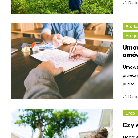
Dari
Bez ka
Progr
Umow
omów
Umowa 
przeka
przez
Dari
Drób
Czy 
Hodowla