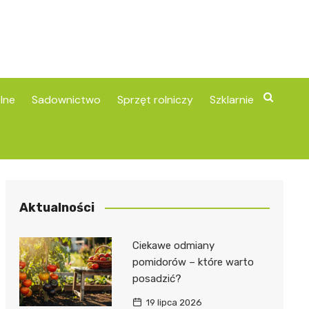
lne
Sadownictwo
Sprzęt rolniczy
Szklarnie
Aktualności
Ciekawe odmiany
pomidorów – które warto
posadzić?
19 lipca 2026