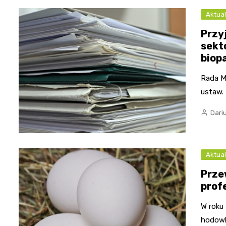
Aktual
Przy
sekt
biop
Rada M
ustaw.
Dari
Aktual
Prze
prof
W roku 
hodowl