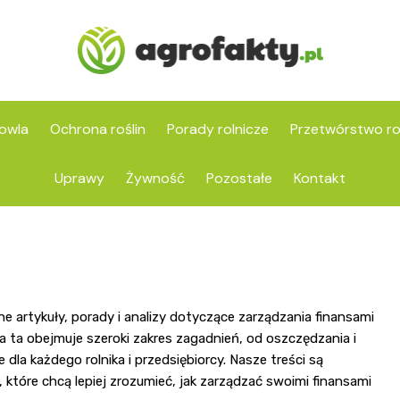
owla
Ochrona roślin
Porady rolnicze
Przetwórstwo ro
Uprawy
Żywność
Pozostałe
Kontakt
e artykuły, porady i analizy dotyczące zarządzania finansami
 ta obejmuje szeroki zakres zagadnień, od oszczędzania i
dla każdego rolnika i przedsiębiorcy. Nasze treści są
tóre chcą lepiej zrozumieć, jak zarządzać swoimi finansami