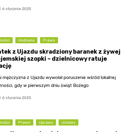
6 stycznia 2025
ności
Hodowla
Prawo
atek z Ujazdu skradziony baranek z żywej
ejemskiej szopki – dzielnicowy ratuje
ację
ni mężczyzna z Ujazdu wywołał poruszenie wśród lokalnej
zności, gdy w pierwszym dniu świąt Bożego
6 stycznia 2025
ności
Prawo
Uprawy
Ustawy