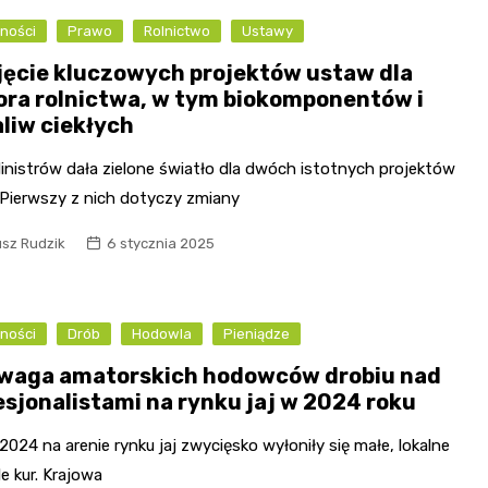
ności
Prawo
Rolnictwo
Ustawy
jęcie kluczowych projektów ustaw dla
ora rolnictwa, w tym biokomponentów i
aliw ciekłych
inistrów dała zielone światło dla dwóch istotnych projektów
 Pierwszy z nich dotyczy zmiany
usz Rudzik
6 stycznia 2025
ności
Drób
Hodowla
Pieniądze
waga amatorskich hodowców drobiu nad
esjonalistami na rynku jaj w 2024 roku
2024 na arenie rynku jaj zwycięsko wyłoniły się małe, lokalne
e kur. Krajowa