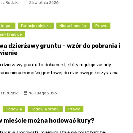
usz Rudzik
2 kwietnia 2026
tegorii
Dotacje rolnicze
Nieruchomości
Prawo
amy krajowe
a dzierżawy gruntu – wzór do pobrania i
ienie
dzierżawy gruntu to dokument, który reguluje zasady
zania nieruchomości gruntowej do czasowego korzystania
usz Rudzik
16 lutego 2026
Hodowla
Hodowla drobiu
Prawo
w mieście można hodować kury?
 kur w środowisku miejskim staje się coraz bardziej