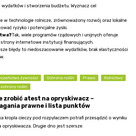
h wydatków i stworzenia budżetu. Wyznacz cel
e w technologie rolnicze, zrównoważony rozwój oraz lokalne
zować ryzyko i potencjalne zyski.
stwa?
Tak, wiele programów rządowych i unijnych oferuje
 strony internetowe instytucji finansujących.
sze błędy to niedoszacowanie wydatków, brak elastyczności
w.
eczeństwo żywności
Ochrona roślin
Prawo
Rolnictwo
 ochrony roślin
e zrobić atest na opryskiwacz –
gania prawne i lista punktów
ka kropla cieczy pod rozpylaczem potrafi przesądzić o wyniku
 opryskiwacza. Drugie dno jest szersze: