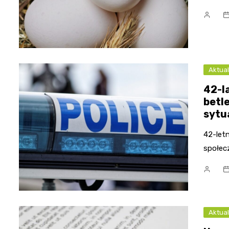
Aktual
42-l
betl
sytu
42-let
społec
Aktual