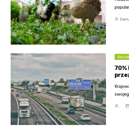
popula
Dari
Aktual
70% 
prze
Krajow
swojeg