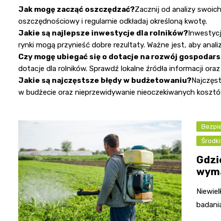
Jak mogę zacząć oszczędzać?
Zacznij od analizy swoic
oszczędnościowy i regularnie odkładaj określoną kwotę.
Jakie są najlepsze inwestycje dla rolników?
Inwestycj
rynki mogą przynieść dobre rezultaty. Ważne jest, aby anali
Czy mogę ubiegać się o dotacje na rozwój gospodar
dotacje dla rolników. Sprawdź lokalne źródła informacji oraz
Jakie są najczęstsze błędy w budżetowaniu?
Najczęst
w budżecie oraz nieprzewidywanie nieoczekiwanych kosztó
Bezpi
Środki
Gdzi
wyma
Niewiel
badania