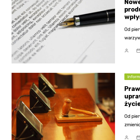
Nowe
prod
wpły
Od pie
warzyw
Inform
Praw
upra
życi
Od pie
zmieni