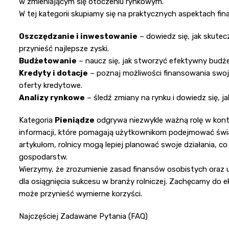
w zmieniającym się otoczeniu rynkowym.
W tej kategorii skupiamy się na praktycznych aspektach fina
Oszczędzanie i inwestowanie
– dowiedz się, jak skute
przynieść najlepsze zyski.
Budżetowanie
– naucz się, jak stworzyć efektywny budże
Kredyty i dotacje
– poznaj możliwości finansowania swo
oferty kredytowe.
Analizy rynkowe
– śledź zmiany na rynku i dowiedz się, 
Kategoria
Pieniądze
odgrywa niezwykle ważną rolę w kont
informacji, które pomagają użytkownikom podejmować świ
artykułom, rolnicy mogą lepiej planować swoje działania, co
gospodarstw.
Wierzymy, że zrozumienie zasad finansów osobistych oraz
dla osiągnięcia sukcesu w branży rolniczej. Zachęcamy do e
może przynieść wymierne korzyści.
Najczęściej Zadawane Pytania (FAQ)