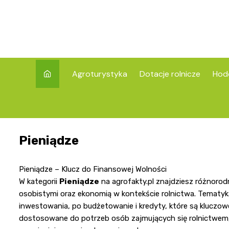
Skip
to
content
Agroturystyka
Dotacje rolnicze
Hod
Pieniądze
Pieniądze – Klucz do Finansowej Wolności
W kategorii
Pieniądze
na
agrofakty.pl
znajdziesz różnorodn
osobistymi oraz ekonomią w kontekście rolnictwa. Tematyka
inwestowania, po budżetowanie i kredyty, które są kluczowe 
dostosowane do potrzeb osób zajmujących się rolnictwem, k