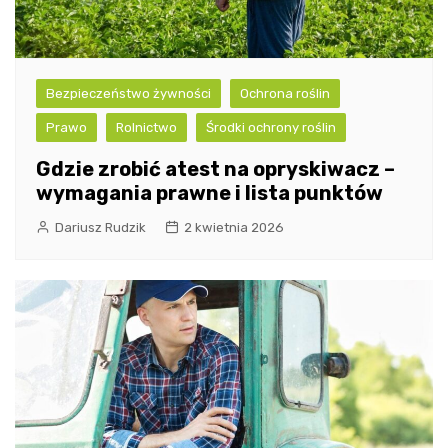
Bezpieczeństwo żywności
Ochrona roślin
Prawo
Rolnictwo
Środki ochrony roślin
Gdzie zrobić atest na opryskiwacz –
wymagania prawne i lista punktów
Dariusz Rudzik
2 kwietnia 2026