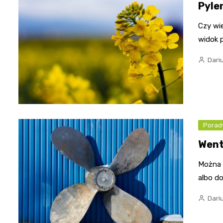
Pyle
Czy wie
widok 
Dari
Porady
Went
Można k
albo do
Dari