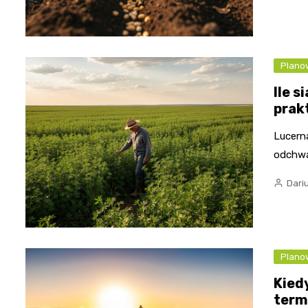
Plano
Ile 
prak
Lucerna
odchwa
Dari
Plano
Kied
term