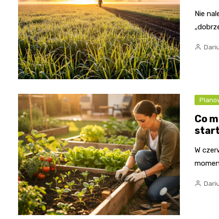
Nie na
„dobrze
Dari
Plano
Co m
star
W czerw
moment
Dari