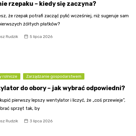
nie rzepaku – kiedy się zaczyna?
sz, że rzepak potrafi zacząć pylić wcześniej, niż sugeruje sam
pierwszych żółtych płatków?
usz Rudzik
5 lipca 2026
 rolnicze
Zarządzanie gospodarstwem
ylator do obory – jak wybrać odpowiedni?
upić pierwszy lepszy wentylator i liczyć, że „coś przewieje”,
brać sprzęt tak, by
usz Rudzik
3 lipca 2026