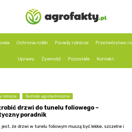
owla
Ochrona roślin
Porady rolnicze
Przetwórstwo ro
Uprawy
Żywność
Pozostałe
Kontakt
 rolnicze
Techniki agrotechniczne
zrobić drzwi do tunelu foliowego –
tyczny poradnik
jest, że drzwi w tunelu foliowym muszą być lekkie, szczelne i