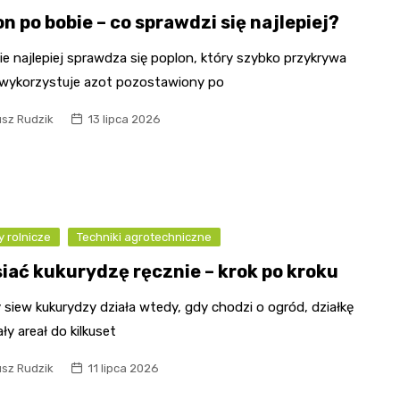
n po bobie – co sprawdzi się najlepiej?
e najlepiej sprawdza się poplon, który szybko przykrywa
i wykorzystuje azot pozostawiony po
usz Rudzik
13 lipca 2026
 rolnicze
Techniki agrotechniczne
siać kukurydzę ręcznie – krok po kroku
siew kukurydzy działa wtedy, gdy chodzi o ogród, działkę
ły areał do kilkuset
usz Rudzik
11 lipca 2026