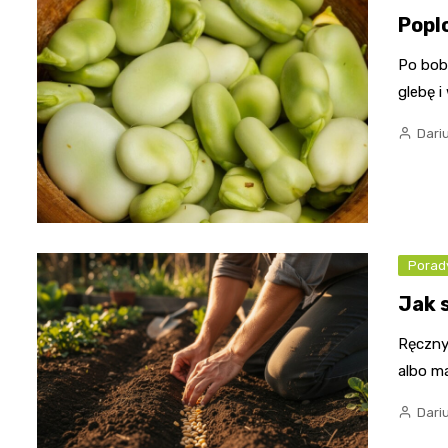
Poplo
Po bobi
glebę 
Dari
Porady
Jak 
Ręczny 
albo ma
Dari