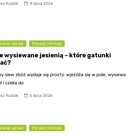
usz Rudzik
8 lipca 2026
wanie upraw
Porady rolnicze
e wysiewane jesienią – które gatunki
ać?
ny siew zbóż wydaje się prosty: wjeżdża się w pole, wysiewa
ł i czeka do
usz Rudzik
5 lipca 2026
wanie upraw
Porady rolnicze