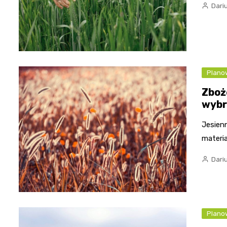
Dari
Plano
Zboż
wybr
Jesien
materia
Dari
Plano