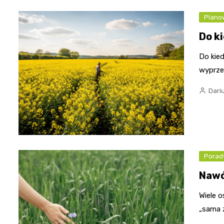
Plano
Do k
Do kied
wyprze
Dari
Porady
Nawó
Wiele o
„sama z