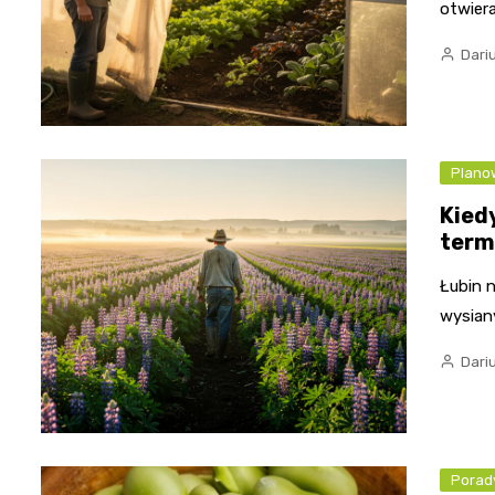
otwiera
Dari
Plano
Kiedy
term
Łubin n
wysian
Dari
Porady