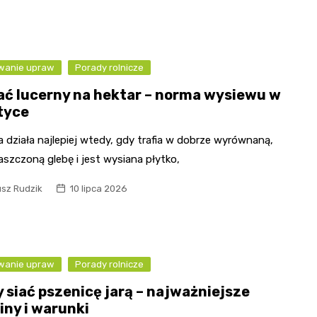
wanie upraw
Porady rolnicze
siać lucerny na hektar – norma wysiewu w
tyce
 działa najlepiej wtedy, gdy trafia w dobrze wyrównaną,
szczoną glebę i jest wysiana płytko,
usz Rudzik
10 lipca 2026
wanie upraw
Porady rolnicze
y siać pszenicę jarą – najważniejsze
iny i warunki