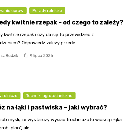
wanie upraw
Porady rolnicze
iedy kwitnie rzepak – od czego to zależy?
y kwitnie rzepak i czy da się to przewidzieć z
dzeniem? Odpowiedź zależy przede
usz Rudzik
9 lipca 2026
 rolnicze
Techniki agrotechniczne
z na łąki i pastwiska – jaki wybrać?
sób myśli, że wystarczy wysiać trochę azotu wiosną i łąka
robi plon”, ale