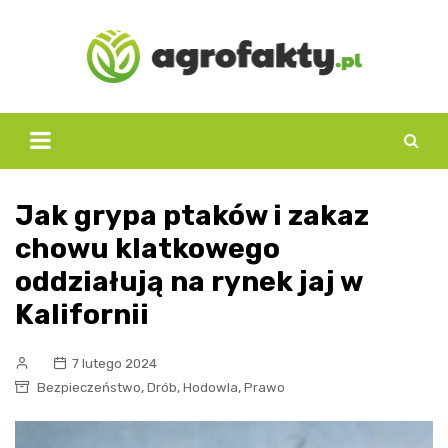
Skip
to
content
Jak grypa ptaków i zakaz
chowu klatkowego
oddziałują na rynek jaj w
Kalifornii
7 lutego 2024
,
,
,
Bezpieczeństwo
Drób
Hodowla
Prawo