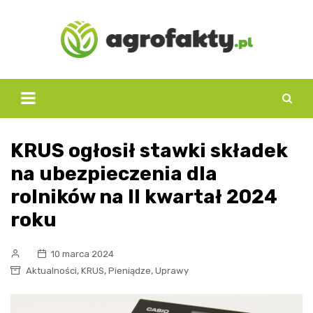
Skip
to
content
KRUS ogłosił stawki składek
na ubezpieczenia dla
rolników na II kwartał 2024
roku
10 marca 2024
,
,
,
Aktualności
KRUS
Pieniądze
Uprawy