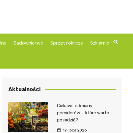
lne
Sadownictwo
Sprzęt rolniczy
Szklarnie
Aktualności
Ciekawe odmiany
pomidorów – które warto
posadzić?
19 lipca 2026