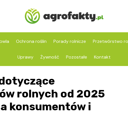
owla
Ochrona roślin
Porady rolnicze
Przetwórstwo ro
Uprawy
Żywność
Pozostałe
Kontakt
 dotyczące
ów rolnych od 2025
 na konsumentów i