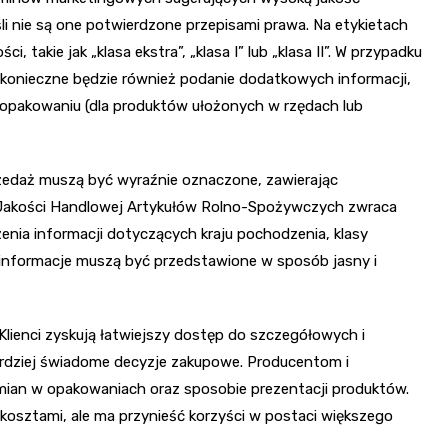
śli nie są one potwierdzone przepisami prawa. Na etykietach
 takie jak „klasa ekstra”, „klasa I” lub „klasa II”. W przypadku
onieczne będzie również podanie dodatkowych informacji,
w opakowaniu (dla produktów ułożonych w rzędach lub
edaż muszą być wyraźnie oznaczone, zawierając
 Jakości Handlowej Artykułów Rolno-Spożywczych zwraca
ia informacji dotyczących kraju pochodzenia, klasy
e informacje muszą być przedstawione w sposób jasny i
ienci zyskują łatwiejszy dostęp do szczegółowych i
ardziej świadome decyzje zakupowe. Producentom i
an w opakowaniach oraz sposobie prezentacji produktów.
osztami, ale ma przynieść korzyści w postaci większego