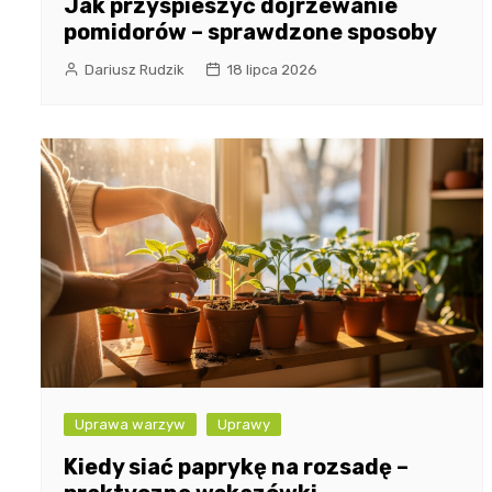
Jak przyspieszyć dojrzewanie
pomidorów – sprawdzone sposoby
Dariusz Rudzik
18 lipca 2026
Uprawa warzyw
Uprawy
Kiedy siać paprykę na rozsadę –