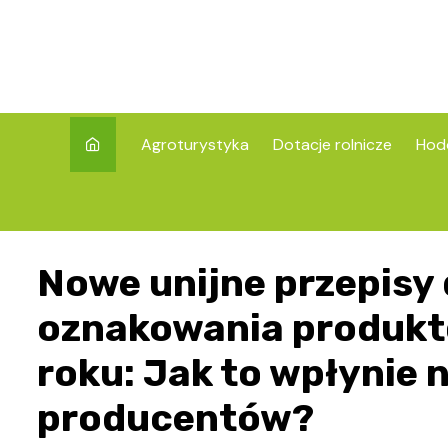
Skip
to
content
Agroturystyka
Dotacje rolnicze
Hod
Nowe unijne przepisy
oznakowania produkt
roku: Jak to wpłynie
producentów?