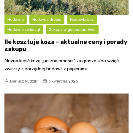
Hodowla
Hodowla drobiu
Hodowla kóz
Hodowla zwierząt
Zakupy w gospodarstwie
Ile kosztuje koza – aktualne ceny i porady
zakupu
Można kupić kozę „po znajomości” za grosze albo wziąć
zwierzę z porządnej hodowli z papierami
Dariusz Rudzik
3 kwietnia 2026