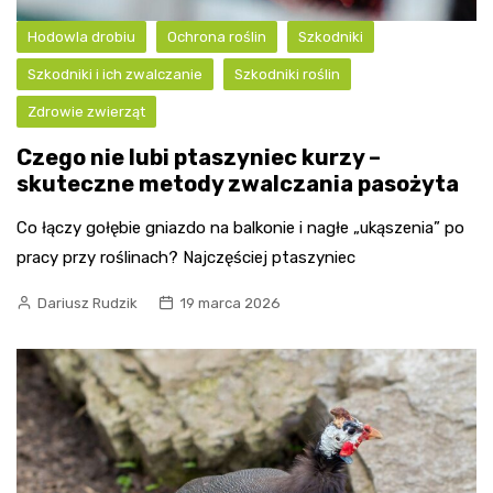
Hodowla drobiu
Ochrona roślin
Szkodniki
Szkodniki i ich zwalczanie
Szkodniki roślin
Zdrowie zwierząt
Czego nie lubi ptaszyniec kurzy –
skuteczne metody zwalczania pasożyta
Co łączy gołębie gniazdo na balkonie i nagłe „ukąszenia” po
pracy przy roślinach? Najczęściej ptaszyniec
Dariusz Rudzik
19 marca 2026