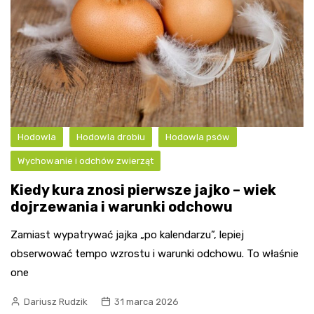
Hodowla
Hodowla drobiu
Hodowla psów
Wychowanie i odchów zwierząt
Kiedy kura znosi pierwsze jajko – wiek
dojrzewania i warunki odchowu
Zamiast wypatrywać jajka „po kalendarzu”, lepiej
obserwować tempo wzrostu i warunki odchowu. To właśnie
one
Dariusz Rudzik
31 marca 2026