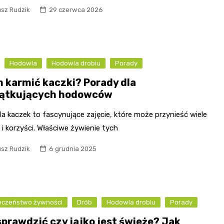
usz Rudzik
29 czerwca 2026
Hodowla
Hodowla drobiu
Porady
 karmić kaczki? Porady dla
ątkujących hodowców
a kaczek to fascynujące zajęcie, które może przynieść wiele
 i korzyści. Właściwe żywienie tych
usz Rudzik
6 grudnia 2025
eczeństwo żywności
Drób
Hodowla drobiu
Porady
sprawdzić czy jajko jest świeże? Jak