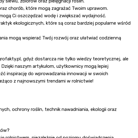
 siewu, zbiorów oraz pielęgnacji roślin.
 oraz chorób, które mogą zagrażać Twoim uprawom.
omogą Ci oszczędzać wodę i zwiększać wydajność.
tyk ekologicznych, które są coraz bardziej popularne wśród
nia mogą wspierać Twój rozwój oraz ułatwiać codzienną
fakty.pl, gdyż dostarcza nie tylko wiedzy teoretycznej, ale
 Dzięki naszym artykułom, użytkownicy mogą lepiej
leźć inspirację do wprowadzania innowacji w swoich
bieżąco z najnowszymi trendami w rolnictwie!
ych, ochrony roślin, technik nawadniania, ekologii oraz
ików?
się rolnictwem, niezależnie od poziomu doświadczenia.