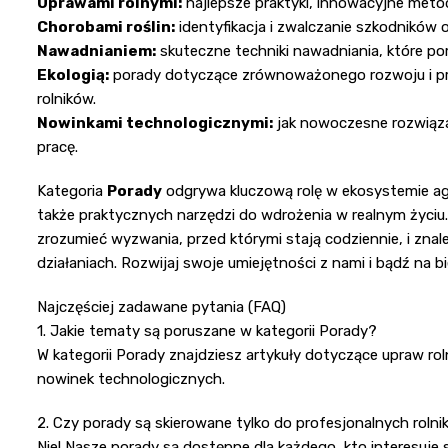
Uprawami rolnymi:
najlepsze praktyki, innowacyjne metody
Chorobami roślin:
identyfikacja i zwalczanie szkodników
Nawadnianiem:
skuteczne techniki nawadniania, które p
Ekologią:
porady dotyczące zrównoważonego rozwoju i prak
rolników.
Nowinkami technologicznymi:
jak nowoczesne rozwiąza
pracę.
Kategoria
Porady
odgrywa kluczową rolę w ekosystemie agro
także praktycznych narzędzi do wdrożenia w realnym życiu.
zrozumieć wyzwania, przed którymi stają codziennie, i zna
działaniach. Rozwijaj swoje umiejętności z nami i bądź na 
Najczęściej zadawane pytania (FAQ)
1. Jakie tematy są poruszane w kategorii Porady?
W kategorii Porady znajdziesz artykuły dotyczące upraw roln
nowinek technologicznych.
2. Czy porady są skierowane tylko do profesjonalnych roln
Nie! Nasze porady są dostępne dla każdego, kto interesuje 