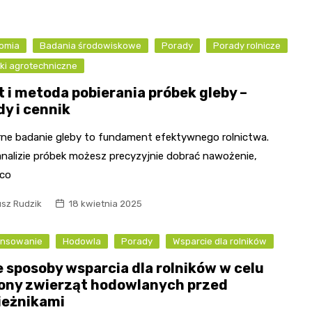
omia
Badania środowiskowe
Porady
Porady rolnicze
ki agrotechniczne
t i metoda pobierania próbek gleby –
dy i cennik
rne badanie gleby to fundament efektywnego rolnictwa.
analizie próbek możesz precyzyjnie dobrać nawożenie,
co
usz Rudzik
18 kwietnia 2025
ansowanie
Hodowla
Porady
Wsparcie dla rolników
 sposoby wsparcia dla rolników w celu
ony zwierząt hodowlanych przed
ieżnikami