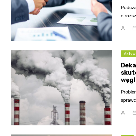
Podcza
o rozsz
Aktyw
Deka
skut
węgl
Proble
sprawc