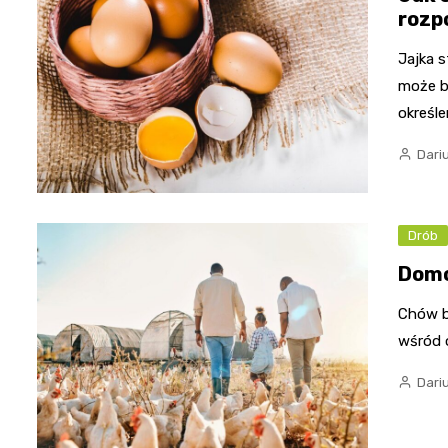
rozp
Jajka 
może b
określe
Dari
Drób
Domo
Chów b
wśród 
Dari