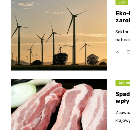
Eko
Eko-
zaro
Sektor
natura
Aktual
Spade
wpły
Zauważ
krajow