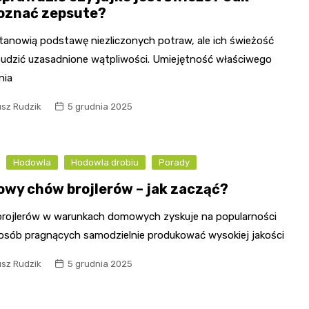
oznać zepsute?
stanowią podstawę niezliczonych potraw, ale ich świeżość
udzić uzasadnione wątpliwości. Umiejętność właściwego
nia
usz Rudzik
5 grudnia 2025
Hodowla
Hodowla drobiu
Porady
wy chów brojlerów – jak zacząć?
rojlerów w warunkach domowych zyskuje na popularności
osób pragnących samodzielnie produkować wysokiej jakości
usz Rudzik
5 grudnia 2025