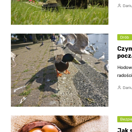
Dari
Drób
Czym
pocz
Hodowl
radości
Dari
Bezpi
Jak 