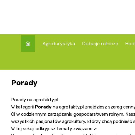
Skip
to
content
Agroturystyka
Dotacje rolnicze
Hod
Porady
Porady na agrofakty.pl
W kategorii
Porady
na agrofakty.pl znajdziesz szereg cen
Ci w codziennym zarządzaniu gospodarstwem rolnym. Nasze
wszystkich pasjonatów agrokultury, którzy chcą podnieść s
W tej sekcji odkryjesz tematy związane z: