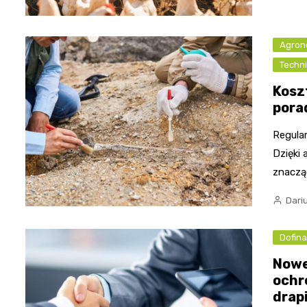
Agron
Techni
Kosz
pora
Regula
Dzięki 
znaczą
Dari
Dofin
Nowe
ochr
drap