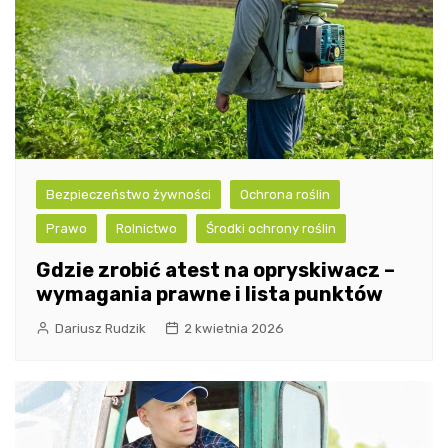
Bezpieczeństwo żywności
Ochrona roślin
Prawo
Rolnictwo
Środki ochrony roślin
Gdzie zrobić atest na opryskiwacz –
wymagania prawne i lista punktów
Dariusz Rudzik
2 kwietnia 2026