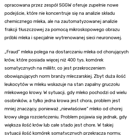
opracowana przez zespół SGGW oferuje zupełnie nowe
podejście, które nie koncentruje się na analizie składu
chemicznego mleka, ale na zautomatyzowanej analizie
frakcji tłuszczowej za pomocą mikroskopowego obrazu
próbki mleka i specjalnie wytrenowanej sieci neuronowej.
„Fraud” mleka polega na dostarczaniu mleka od chorujących
krów, które posiada więcej niż 400 tys. komórek
somatycznych na mililitr, co jest przekroczeniem
obowiązujących norm branży mleczarskiej. Zbyt duża ilość
leukocytów w mleku wskazuje na stan zapalny gruczołu
mlekowego krowy. W sytuacji, gdy mleko pochodzi od wielu
osobników, a tylko jedna krowa jest chora, problem jest
mniej znaczący, ponieważ „niewłaściwe” mleko od chorej
krowy ulega rozcieńczeniu. Problem pojawia się jednak, gdy
większa ilość krów lub całe stado jest chore. W takiej
sytuacji ilość komórek somatycznych przekracza normy,