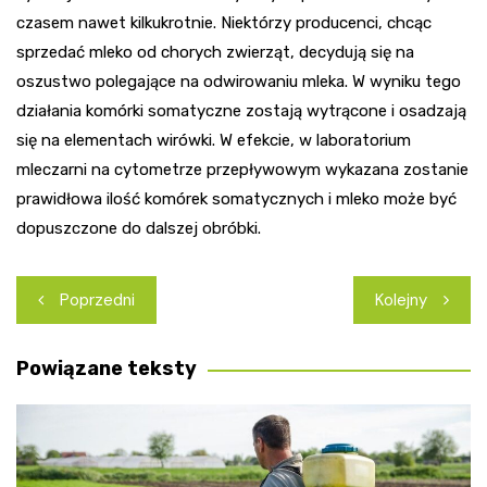
czasem nawet kilkukrotnie. Niektórzy producenci, chcąc
sprzedać mleko od chorych zwierząt, decydują się na
oszustwo polegające na odwirowaniu mleka. W wyniku tego
działania komórki somatyczne zostają wytrącone i osadzają
się na elementach wirówki. W efekcie, w laboratorium
mleczarni na cytometrze przepływowym wykazana zostanie
prawidłowa ilość komórek somatycznych i mleko może być
dopuszczone do dalszej obróbki.
Nawigacja
Poprzedni
Kolejny
wpisu
Powiązane teksty