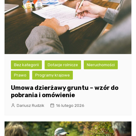
Bez kategorii
Dotacje rolnicze
Nieruchomości
Prawo
Programy krajowe
Umowa dzierżawy gruntu – wzór do
pobrania i omówienie
Dariusz Rudzik
16 lutego 2026