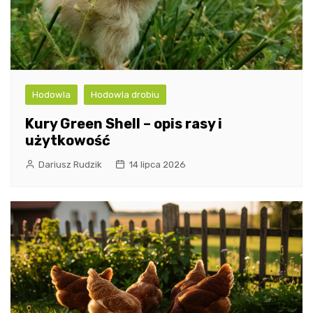
Hodowla
Hodowla drobiu
Kury Green Shell – opis rasy i
użytkowość
Dariusz Rudzik
14 lipca 2026