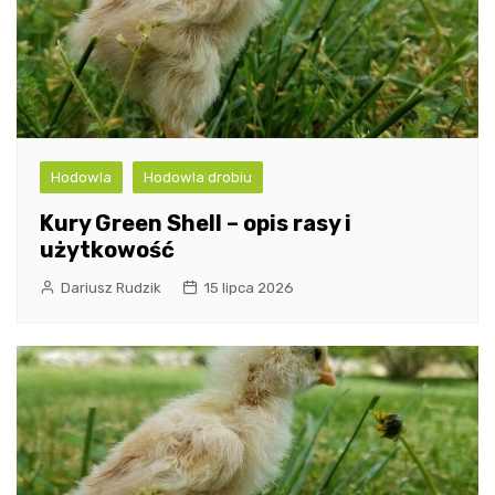
Hodowla
Hodowla drobiu
Kury Green Shell – opis rasy i
użytkowość
Dariusz Rudzik
15 lipca 2026