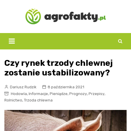
Skip
to
content
Czy rynek trzody chlewnej
zostanie ustabilizowany?
Dariusz Rudzik
8 października 2021
,
,
,
,
,
Hodowla
Informacje
Pieniądze
Prognozy
Przepisy
,
Rolnictwo
Trzoda chlewna