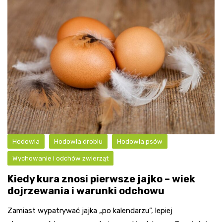
Hodowla
Hodowla drobiu
Hodowla psów
Wychowanie i odchów zwierząt
Kiedy kura znosi pierwsze jajko – wiek
dojrzewania i warunki odchowu
Zamiast wypatrywać jajka „po kalendarzu”, lepiej