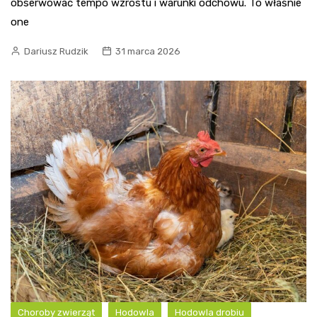
obserwować tempo wzrostu i warunki odchowu. To właśnie
one
Dariusz Rudzik
31 marca 2026
Choroby zwierząt
Hodowla
Hodowla drobiu