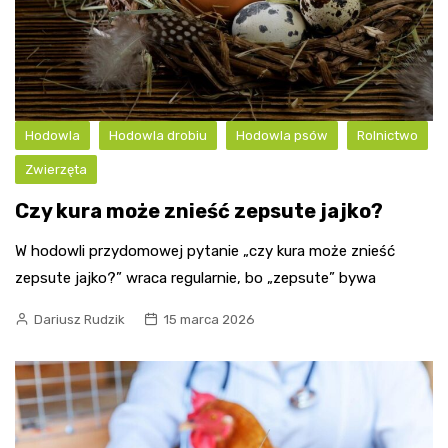
Hodowla
Hodowla drobiu
Hodowla psów
Rolnictwo
Zwierzęta
Czy kura może znieść zepsute jajko?
W hodowli przydomowej pytanie „czy kura może znieść
zepsute jajko?” wraca regularnie, bo „zepsute” bywa
Dariusz Rudzik
15 marca 2026