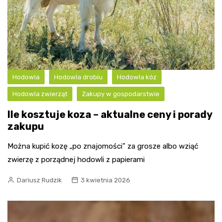
Hodowla
Hodowla drobiu
Hodowla kóz
Hodowla zwierząt
Zakupy w gospodarstwie
Ile kosztuje koza – aktualne ceny i porady
zakupu
Można kupić kozę „po znajomości” za grosze albo wziąć
zwierzę z porządnej hodowli z papierami
Dariusz Rudzik
3 kwietnia 2026