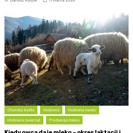
Dariusz Rudzik
11 marca 2026
Choroby bydła
Hodowla
Hodowla owiec
Hodowla zwierząt
Produkcja mleka
Kiedy owca daje mleko – okres laktacji i