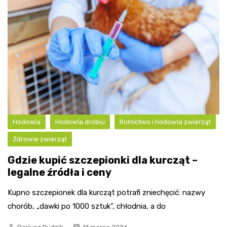
Hodowla
Hodowla drobiu
Rolnictwo i hodowla zwierząt
Zdrowie zwierząt
Gdzie kupić szczepionki dla kurcząt –
legalne źródła i ceny
Kupno szczepionek dla kurcząt potrafi zniechęcić: nazwy
chorób, „dawki po 1000 sztuk”, chłodnia, a do