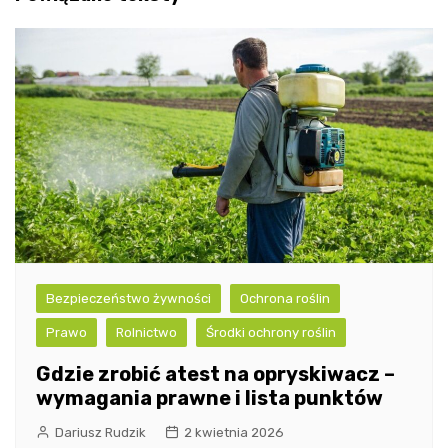
Bezpieczeństwo żywności
Ochrona roślin
Prawo
Rolnictwo
Środki ochrony roślin
Gdzie zrobić atest na opryskiwacz –
wymagania prawne i lista punktów
Dariusz Rudzik
2 kwietnia 2026