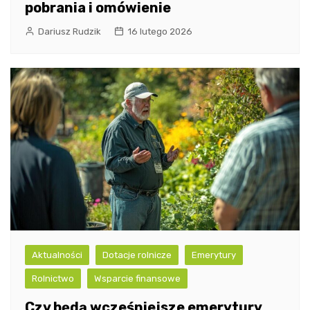
pobrania i omówienie
Dariusz Rudzik
16 lutego 2026
Aktualności
Dotacje rolnicze
Emerytury
Rolnictwo
Wsparcie finansowe
Czy będą wcześniejsze emerytury