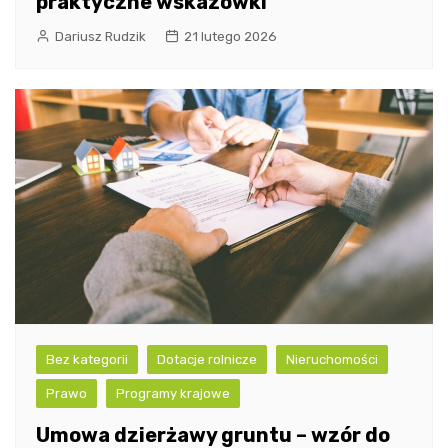
praktyczne wskazówki
Dariusz Rudzik
21 lutego 2026
Bez kategorii
Dotacje rolnicze
Nieruchomości
Prawo
Programy krajowe
Umowa dzierżawy gruntu – wzór do