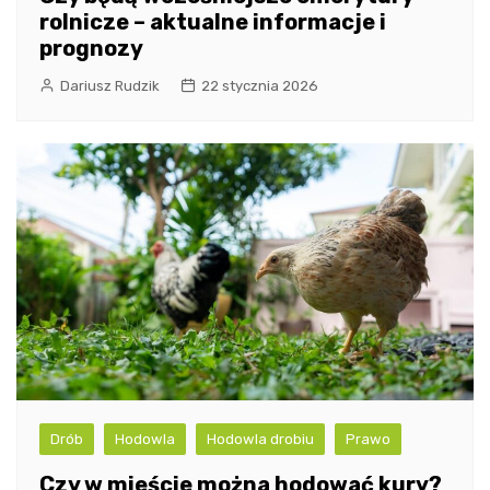
rolnicze – aktualne informacje i
prognozy
Dariusz Rudzik
22 stycznia 2026
Drób
Hodowla
Hodowla drobiu
Prawo
Czy w mieście można hodować kury?