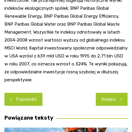
inwestorów. Tak przynajmniej sugerują historyczne wyniki
indeksów ekologicznych spółek: BNP Paribas Global
Renewable Energy, BNP Paribas Global Energy Efficiency,
BNP Paribas Global Water oraz BNP Paribas Global Waste
Management. Wszystkie te indeksy odnotowały w latach
2004-2008 wzrost wartości wyższy od globalnego indeksu
MSCI World. Kapitał inwestowany społecznie odpowiedzialny
w USA wzrósł z 639 mld USD w roku 1995 do 2,71 bln USD
w roku 2007, co oznacza wzrost o 324%. Te wyniki pokazują,
że odpowiedzialne inwestycje rosną szybciej w dłuższej
perspektywie.
Nawigacja
Poprzedni
Kolejny
wpisu
Powiązane teksty