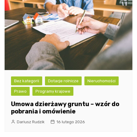
Bez kategorii
Dotacje rolnicze
Nieruchomości
Prawo
Programy krajowe
Umowa dzierżawy gruntu – wzór do
pobrania i omówienie
Dariusz Rudzik
16 lutego 2026