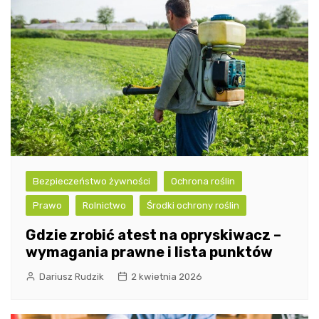
Bezpieczeństwo żywności
Ochrona roślin
Prawo
Rolnictwo
Środki ochrony roślin
Gdzie zrobić atest na opryskiwacz –
wymagania prawne i lista punktów
Dariusz Rudzik
2 kwietnia 2026