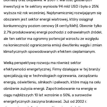
biomasy oraz biopaliwa. W 2007 r. wartość globalnych
inwestycji w te sektory wyniosła 94 mld USD i była o 25%
wyższa niż rok wcześniej. Najdynamiczniej rozwijającym się
obszarem jest sektor energii wiatrowej, który osiągnął
konkurencyjny poziom cenowy (4 centy/kWh). Obecnie tylko
2,7% produkowanej energii pochodzi z odnawialnych źródeł,
ale ten sektor ma ogromny potencjał wzrostu ze względu
na konieczność ograniczenia emisji dwutlenku węgla i zmian
klimatycznych spowodowanych efektem cieplarnianym.
Wielką perspektywę rozwoju ma również sektor
efektywności energetycznej. Firmy działające w tej branży
specjalizują się w technologiach ogrzewania, zarządzaniu
energią, oświetleniu, silnikach i paliwach, które mają na celu
obniżenie zużycia energii. Zapotrzebowanie na energię w
ciągu najbliższych 10 lat wzrośnie o 50%, a surowców
energetycznych zaczyna brakować. Już od 2002 r.