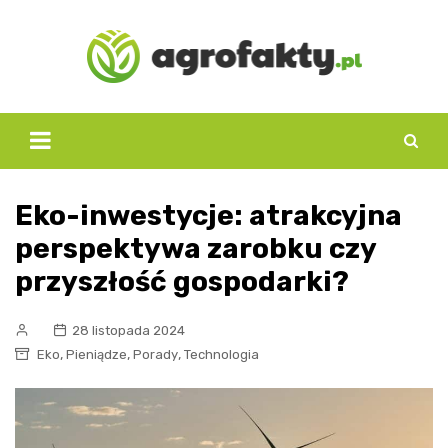
Skip
to
content
Eko-inwestycje: atrakcyjna
perspektywa zarobku czy
przyszłość gospodarki?
28 listopada 2024
,
,
,
Eko
Pieniądze
Porady
Technologia