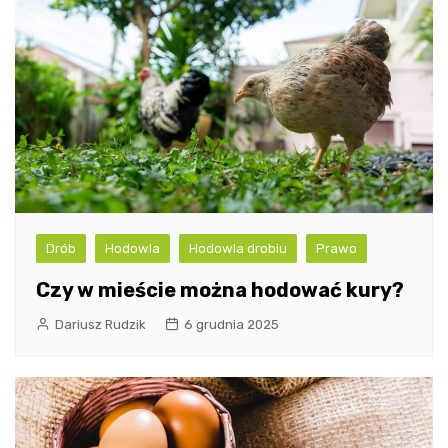
Drób
Hodowla
Hodowla drobiu
Prawo
Czy w mieście można hodować kury?
Dariusz Rudzik
6 grudnia 2025