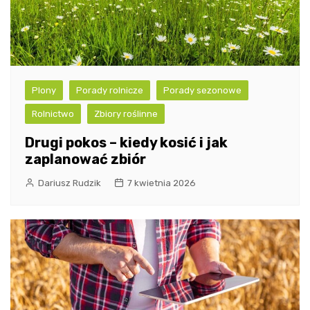
Plony
Porady rolnicze
Porady sezonowe
Rolnictwo
Zbiory roślinne
Drugi pokos – kiedy kosić i jak
zaplanować zbiór
Dariusz Rudzik
7 kwietnia 2026