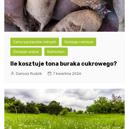
Ceny surowców rolnych
Dotacje rolnicze
Dotacje unijne
Rolnictwo
Ile kosztuje tona buraka cukrowego?
Dariusz Rudzik
7 kwietnia 2026