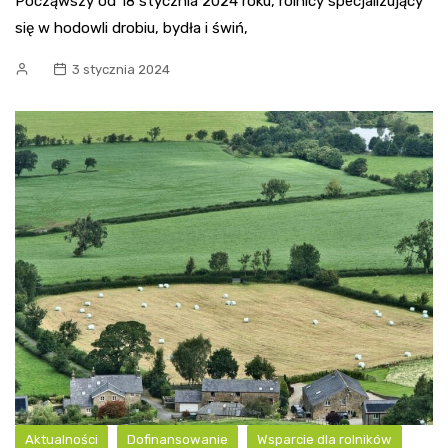
Począwszy od 18 stycznia 2024 roku, rolnicy specjalizujący
się w hodowli drobiu, bydła i świń,
3 stycznia 2024
Aktualności
Dofinansowanie
Wsparcie dla rolników