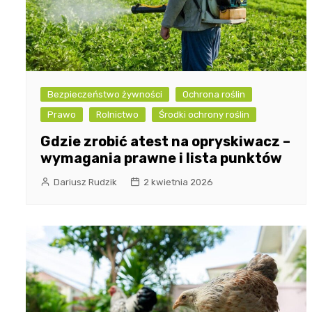
Bezpieczeństwo żywności
Ochrona roślin
Prawo
Rolnictwo
Środki ochrony roślin
Gdzie zrobić atest na opryskiwacz –
wymagania prawne i lista punktów
Dariusz Rudzik
2 kwietnia 2026