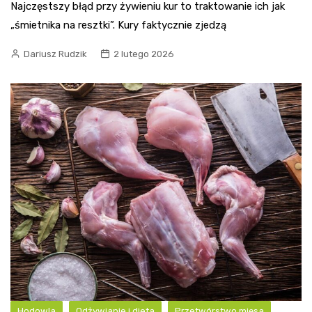
Najczęstszy błąd przy żywieniu kur to traktowanie ich jak
„śmietnika na resztki”. Kury faktycznie zjedzą
Dariusz Rudzik
2 lutego 2026
Hodowla
Odżywianie i dieta
Przetwórstwo mięsa