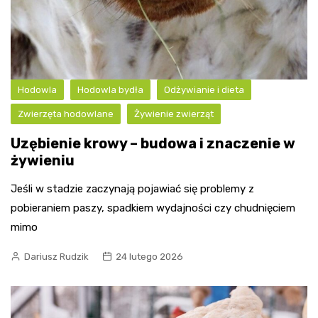
Hodowla
Hodowla bydła
Odżywianie i dieta
Zwierzęta hodowlane
Żywienie zwierząt
Uzębienie krowy – budowa i znaczenie w
żywieniu
Jeśli w stadzie zaczynają pojawiać się problemy z
pobieraniem paszy, spadkiem wydajności czy chudnięciem
mimo
Dariusz Rudzik
24 lutego 2026