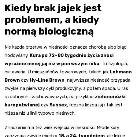
Kiedy brak jajek jest
problemem, a kiedy
normą biologiczną
Nie każda przerwa w nieśności oznacza chorobę albo błąd
hodowlany.
Kura po 72–80 tygodniu życia znosi
wyraźnie mniej jaj niż w pierwszym roku
. To fizjologia,
nie awaria. U mieszańców towarowych, takich jak
Lohmann
Brown
czy
Hy-Line Brown
, najwyższa nieśność przypada
zwykle na pierwszy cykl produkcyjny, a potem spada. U ras
ozdobnych i zachowawczych, na przykład
zielononóżki
kuropatwianej
czy
Sussex
, roczna liczba jaj i tak jest
niższa niż u linii typowo nieśnych.
Znaczenie ma też wiek wejścia w nieśność. Młode kury
zaczynają zwykle między
18. a 24. tygodniem
, ale lekkie