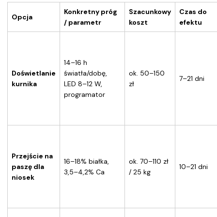
Konkretny próg
Szacunkowy
Czas do
Opcja
/ parametr
koszt
efektu
14–16 h
Doświetlanie
światła/dobę,
ok. 50–150
7–21 dni
kurnika
LED 8–12 W,
zł
programator
Przejście na
16–18% białka,
ok. 70–110 zł
paszę dla
10–21 dni
3,5–4,2% Ca
/ 25 kg
niosek