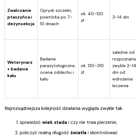
Zwalczanie
Oprysk szczelin,
ok. 40–120
ptaszyńca i
powtórka po 7–
3–14 dni
zł
dezynsekcja
10 dniach
zależnie od
Badanie
rozpoznania
Weterynarz
parazytologiczne,
ok. 130–310
zwykle 2–1
+ badanie
ocena oddechu i
zł
dni od
kału
kału
wdrożenia
leczenia
Najrozsądniejsza kolejność działania wygląda zwykle tak:
sprawdzić
wiek stada
i czy nie trwa pierzenie,
policzyć realną długość
światła
i skontrolować