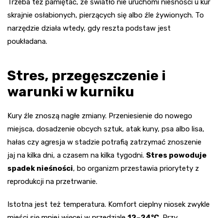
Trzeba też pamiętać, że światło nie uruchomi nieśności u kur
skrajnie osłabionych, pierzących się albo źle żywionych. To
narzędzie działa wtedy, gdy reszta podstaw jest
poukładana.
Stres, przegęszczenie i
warunki w kurniku
Kury źle znoszą nagłe zmiany. Przeniesienie do nowego
miejsca, dosadzenie obcych sztuk, atak kuny, psa albo lisa,
hałas czy agresja w stadzie potrafią zatrzymać znoszenie
jaj na kilka dni, a czasem na kilka tygodni.
Stres powoduje
spadek nieśności
, bo organizm przestawia priorytety z
reprodukcji na przetrwanie.
Istotna jest też temperatura. Komfort cieplny niosek zwykle
mieści się mniej więcej w przedziale
12–24°C
. Przy