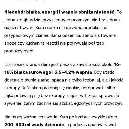
Niedobór białka, energii i wapnia obniża nieśność.
To
jedna z najbardziej przyziemnych przyczyn, ale też jedna z
najczęstszych. Kura nioska nie utrzyma produkcji na
przypadkowym ziarnie. Sama pszenica, samo śrutowane
zboże czy kuchenne resztki nie pokrywają potrzeb
produkcyjnych.
Dla niosek standardem jest pasza z zawartością około
16–
18% białka surowego
i
3,5–4,2% wapnia
. Gdy stado
dostaje głównie ziarno, spada nie tylko liczba jaj, ale i jakość
skorupy. Jeśli skorupy robią się cienkie, chropowate albo
jajka pojawiają się bez skorupy, najpierw trzeba sprawdzić
żywienie, zanim zacznie się szukać egzotycznych przyczyn.
Nie mniej ważna jest woda. Kura potrzebuje zwykle około
200–300 ml wody dziennie
, a podczas upałów nawet