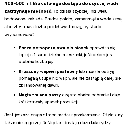
400–500 ml
.
Brak stałego dostępu do czystej wody
zatrzymuje nieśność
. To działa szybciej, niż wielu
hodowców zakłada. Brudne poidło, zamarznięta woda zimą
albo zbyt mała liczba poideł wystarczą, by stado
„wyhamowało”.
Pasza pełnoporcjowa dla niosek
sprawdza się
lepiej niż samodzielne mieszanki, jeśli celem jest
stabilna liczba jaj.
Kruszony wapień pastewny
lub muszle ostryg
pomagają uzupełnić wapń, ale nie zastąpią całej, źle
zbilansowanej dawki.
Nagła zmiana paszy
często obniża pobranie i daje
krótkotrwały spadek produkcji.
Jest jeszcze druga strona medalu: przekarmienie. Otyłe kury
także niosą gorzej. Jeśli ptaki dostają dużo kukurydzy,