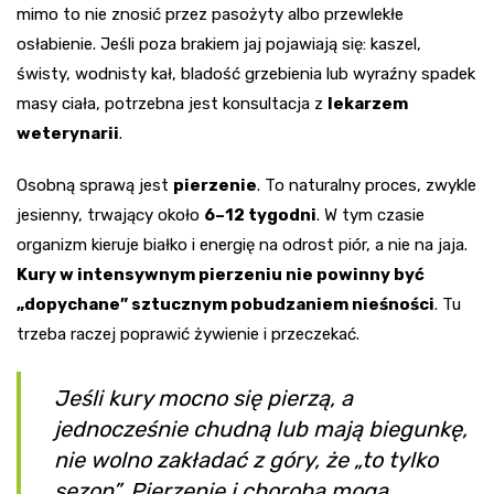
mimo to nie znosić przez pasożyty albo przewlekłe
osłabienie. Jeśli poza brakiem jaj pojawiają się: kaszel,
świsty, wodnisty kał, bladość grzebienia lub wyraźny spadek
masy ciała, potrzebna jest konsultacja z
lekarzem
weterynarii
.
Osobną sprawą jest
pierzenie
. To naturalny proces, zwykle
jesienny, trwający około
6–12 tygodni
. W tym czasie
organizm kieruje białko i energię na odrost piór, a nie na jaja.
Kury w intensywnym pierzeniu nie powinny być
„dopychane” sztucznym pobudzaniem nieśności
. Tu
trzeba raczej poprawić żywienie i przeczekać.
Jeśli kury mocno się pierzą, a
jednocześnie chudną lub mają biegunkę,
nie wolno zakładać z góry, że „to tylko
sezon”. Pierzenie i choroba mogą