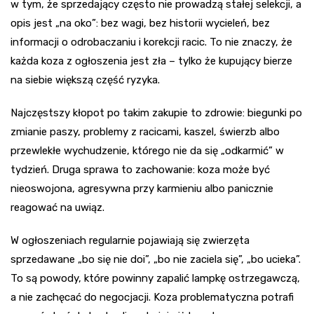
w tym, że sprzedający często nie prowadzą stałej selekcji, a
opis jest „na oko”: bez wagi, bez historii wycieleń, bez
informacji o odrobaczaniu i korekcji racic. To nie znaczy, że
każda koza z ogłoszenia jest zła – tylko że kupujący bierze
na siebie większą część ryzyka.
Najczęstszy kłopot po takim zakupie to zdrowie: biegunki po
zmianie paszy, problemy z racicami, kaszel, świerzb albo
przewlekłe wychudzenie, którego nie da się „odkarmić” w
tydzień. Druga sprawa to zachowanie: koza może być
nieoswojona, agresywna przy karmieniu albo panicznie
reagować na uwiąz.
W ogłoszeniach regularnie pojawiają się zwierzęta
sprzedawane „bo się nie doi”, „bo nie zaciela się”, „bo ucieka”.
To są powody, które powinny zapalić lampkę ostrzegawczą,
a nie zachęcać do negocjacji. Koza problematyczna potrafi