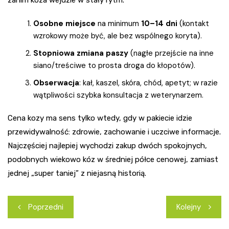
Osobne miejsce
na minimum
10–14 dni
(kontakt
wzrokowy może być, ale bez wspólnego koryta).
Stopniowa zmiana paszy
(nagłe przejście na inne
siano/treściwe to prosta droga do kłopotów).
Obserwacja
: kał, kaszel, skóra, chód, apetyt; w razie
wątpliwości szybka konsultacja z weterynarzem.
Cena kozy ma sens tylko wtedy, gdy w pakiecie idzie
przewidywalność: zdrowie, zachowanie i uczciwe informacje.
Najczęściej najlepiej wychodzi zakup dwóch spokojnych,
podobnych wiekowo kóz w średniej półce cenowej, zamiast
jednej „super taniej” z niejasną historią.
Nawigacja
Poprzedni
Kolejny
wpisu