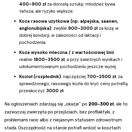
400–900 zł
za dorosłą sztukę; młodzież bywa
tańsza, ale ryzyko większe.
Koza rasowa użytkowa (np. alpejska, saanen,
anglonubijska)
: zwykle
900–2000 zł
za kozę w
dobrej kondycji, w zależności od laktacji i
pochodzenia.
Koza wysoko mleczna / z wartościowej linii
:
realnie
1800–3500 zł
, a przy świetnych wynikach i
udokumentowanym pochodzeniu jeszcze wyżej.
Kozioł (rozpłodnik)
: najczęściej
700–2500 zł
; za
sprawdzonego, rasowego kozła do kryć ceny potrafią
przeskoczyć
3000 zł
.
Na ogłoszeniach zdarzają się „okazje” po
200–300 zł
, ale to
zazwyczaj zwierzęta po przejściach, bez profilaktyki, z
problemami racic albo z niejasnym statusem zdrowotnym
stada. Oszczędność na starcie potrafi wrócić w kosztach