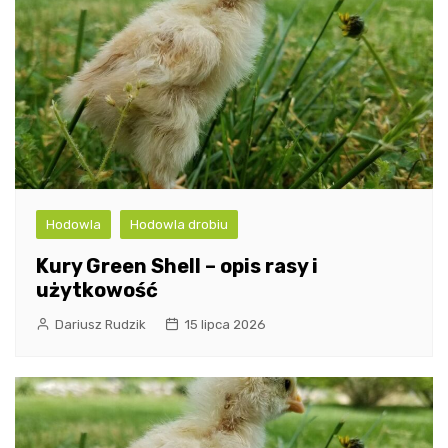
Hodowla
Hodowla drobiu
Kury Green Shell – opis rasy i
użytkowość
Dariusz Rudzik
15 lipca 2026