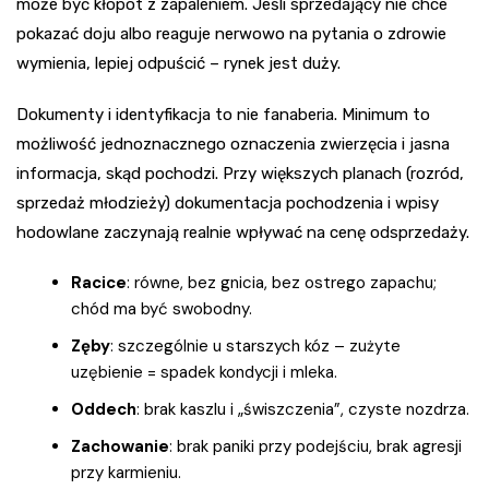
może być kłopot z zapaleniem. Jeśli sprzedający nie chce
pokazać doju albo reaguje nerwowo na pytania o zdrowie
wymienia, lepiej odpuścić – rynek jest duży.
Dokumenty i identyfikacja to nie fanaberia. Minimum to
możliwość jednoznacznego oznaczenia zwierzęcia i jasna
informacja, skąd pochodzi. Przy większych planach (rozród,
sprzedaż młodzieży) dokumentacja pochodzenia i wpisy
hodowlane zaczynają realnie wpływać na cenę odsprzedaży.
Racice
: równe, bez gnicia, bez ostrego zapachu;
chód ma być swobodny.
Zęby
: szczególnie u starszych kóz – zużyte
uzębienie = spadek kondycji i mleka.
Oddech
: brak kaszlu i „świszczenia”, czyste nozdrza.
Zachowanie
: brak paniki przy podejściu, brak agresji
przy karmieniu.