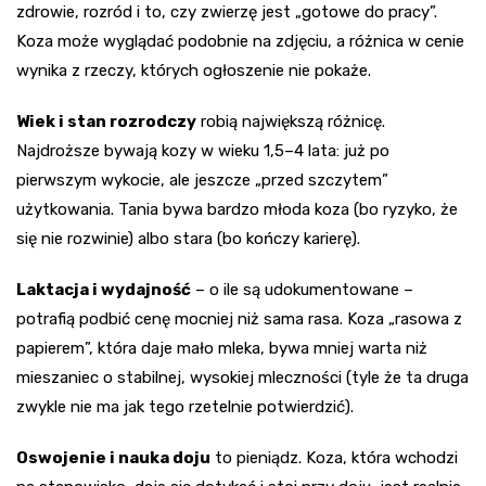
zdrowie, rozród i to, czy zwierzę jest „gotowe do pracy”.
Koza może wyglądać podobnie na zdjęciu, a różnica w cenie
wynika z rzeczy, których ogłoszenie nie pokaże.
Wiek i stan rozrodczy
robią największą różnicę.
Najdroższe bywają kozy w wieku 1,5–4 lata: już po
pierwszym wykocie, ale jeszcze „przed szczytem”
użytkowania. Tania bywa bardzo młoda koza (bo ryzyko, że
się nie rozwinie) albo stara (bo kończy karierę).
Laktacja i wydajność
– o ile są udokumentowane –
potrafią podbić cenę mocniej niż sama rasa. Koza „rasowa z
papierem”, która daje mało mleka, bywa mniej warta niż
mieszaniec o stabilnej, wysokiej mleczności (tyle że ta druga
zwykle nie ma jak tego rzetelnie potwierdzić).
Oswojenie i nauka doju
to pieniądz. Koza, która wchodzi