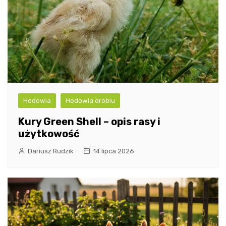
Hodowla
Hodowla drobiu
Kury Green Shell – opis rasy i
użytkowość
Dariusz Rudzik
14 lipca 2026