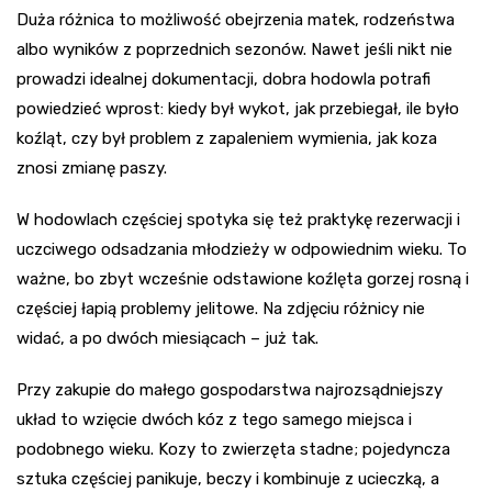
Duża różnica to możliwość obejrzenia matek, rodzeństwa
albo wyników z poprzednich sezonów. Nawet jeśli nikt nie
prowadzi idealnej dokumentacji, dobra hodowla potrafi
powiedzieć wprost: kiedy był wykot, jak przebiegał, ile było
koźląt, czy był problem z zapaleniem wymienia, jak koza
znosi zmianę paszy.
W hodowlach częściej spotyka się też praktykę rezerwacji i
uczciwego odsadzania młodzieży w odpowiednim wieku. To
ważne, bo zbyt wcześnie odstawione koźlęta gorzej rosną i
częściej łapią problemy jelitowe. Na zdjęciu różnicy nie
widać, a po dwóch miesiącach – już tak.
Przy zakupie do małego gospodarstwa najrozsądniejszy
układ to wzięcie dwóch kóz z tego samego miejsca i
podobnego wieku. Kozy to zwierzęta stadne; pojedyncza
sztuka częściej panikuje, beczy i kombinuje z ucieczką, a