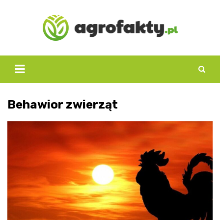
Skip
to
content
Behawior zwierząt