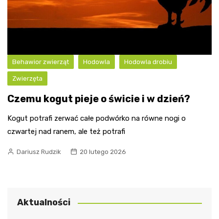
Behawior zwierząt
Hodowla
Hodowla drobiu
Zwierzęta
Czemu kogut pieje o świcie i w dzień?
Kogut potrafi zerwać całe podwórko na równe nogi o
czwartej nad ranem, ale też potrafi
Dariusz Rudzik
20 lutego 2026
Aktualności