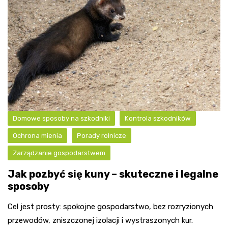
Domowe sposoby na szkodniki
Kontrola szkodników
Ochrona mienia
Porady rolnicze
Zarządzanie gospodarstwem
Jak pozbyć się kuny – skuteczne i legalne
sposoby
Cel jest prosty: spokojne gospodarstwo, bez rozryzionych
przewodów, zniszczonej izolacji i wystraszonych kur.