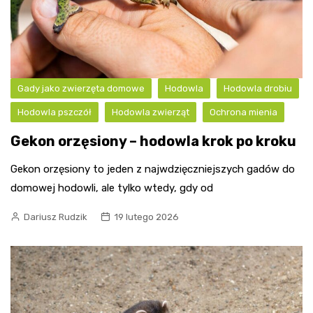
Gady jako zwierzęta domowe
Hodowla
Hodowla drobiu
Hodowla pszczół
Hodowla zwierząt
Ochrona mienia
Gekon orzęsiony – hodowla krok po kroku
Gekon orzęsiony to jeden z najwdzięczniejszych gadów do
domowej hodowli, ale tylko wtedy, gdy od
Dariusz Rudzik
19 lutego 2026