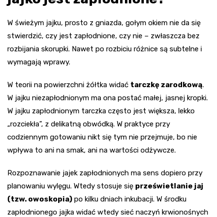
W świeżym jajku, prosto z gniazda, gołym okiem nie da się
stwierdzić, czy jest zapłodnione, czy nie – zwłaszcza bez
rozbijania skorupki. Nawet po rozbiciu różnice są subtelne i
wymagają wprawy.
W teorii na powierzchni żółtka widać
tarczkę zarodkową
.
W jajku niezapłodnionym ma ona postać małej, jasnej kropki.
W jajku zapłodnionym tarczka często jest większa, lekko
„rozciekła”, z delikatną obwódką. W praktyce przy
codziennym gotowaniu nikt się tym nie przejmuje, bo nie
wpływa to ani na smak, ani na wartości odżywcze.
Rozpoznawanie jajek zapłodnionych ma sens dopiero przy
planowaniu wylęgu. Wtedy stosuje się
prześwietlanie jaj
(tzw. owoskopia)
po kilku dniach inkubacji. W środku
zapłodnionego jajka widać wtedy sieć naczyń krwionośnych