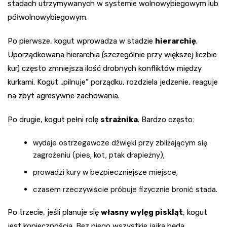
stadach utrzymywanych w systemie wolnowybiegowym lub
półwolnowybiegowym.
Po pierwsze, kogut wprowadza w stadzie
hierarchię
.
Uporządkowana hierarchia (szczególnie przy większej liczbie
kur) często zmniejsza ilość drobnych konfliktów między
kurkami. Kogut „pilnuje” porządku, rozdziela jedzenie, reaguje
na zbyt agresywne zachowania.
Po drugie, kogut pełni rolę
strażnika
. Bardzo często:
wydaje ostrzegawcze dźwięki przy zbliżającym się
zagrożeniu (pies, kot, ptak drapieżny),
prowadzi kury w bezpieczniejsze miejsce,
czasem rzeczywiście próbuje fizycznie bronić stada.
Po trzecie, jeśli planuje się
własny wylęg piskląt
, kogut
jest koniecznością. Bez niego wszystkie jajka będą