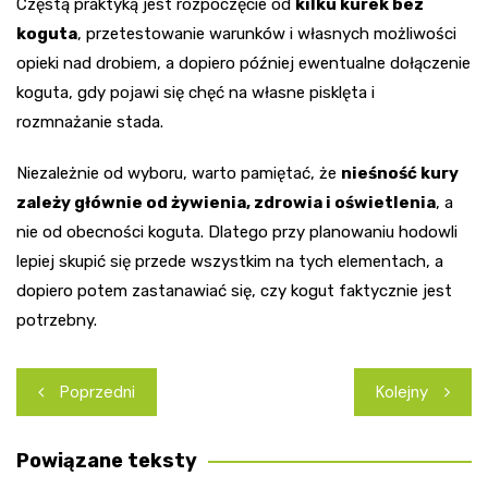
Częstą praktyką jest rozpoczęcie od
kilku kurek bez
koguta
, przetestowanie warunków i własnych możliwości
opieki nad drobiem, a dopiero później ewentualne dołączenie
koguta, gdy pojawi się chęć na własne pisklęta i
rozmnażanie stada.
Niezależnie od wyboru, warto pamiętać, że
nieśność kury
zależy głównie od żywienia, zdrowia i oświetlenia
, a
nie od obecności koguta. Dlatego przy planowaniu hodowli
lepiej skupić się przede wszystkim na tych elementach, a
dopiero potem zastanawiać się, czy kogut faktycznie jest
potrzebny.
Nawigacja
Poprzedni
Kolejny
wpisu
Powiązane teksty