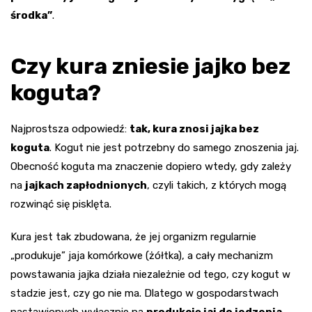
środka”
.
Czy kura zniesie jajko bez
koguta?
Najprostsza odpowiedź:
tak, kura znosi jajka bez
koguta
. Kogut nie jest potrzebny do samego znoszenia jaj.
Obecność koguta ma znaczenie dopiero wtedy, gdy zależy
na
jajkach zapłodnionych
, czyli takich, z których mogą
rozwinąć się pisklęta.
Kura jest tak zbudowana, że jej organizm regularnie
„produkuje” jaja komórkowe (żółtka), a cały mechanizm
powstawania jajka działa niezależnie od tego, czy kogut w
stadzie jest, czy go nie ma. Dlatego w gospodarstwach
nastawionych wyłącznie na
produkcję jaj do jedzenia