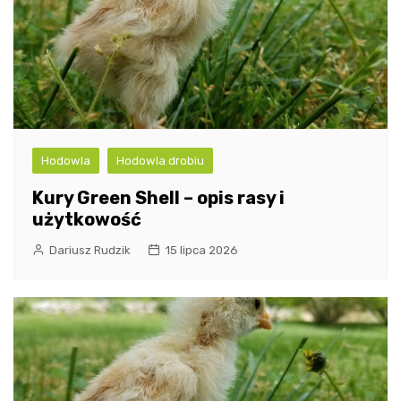
Hodowla
Hodowla drobiu
Kury Green Shell – opis rasy i
użytkowość
Dariusz Rudzik
15 lipca 2026