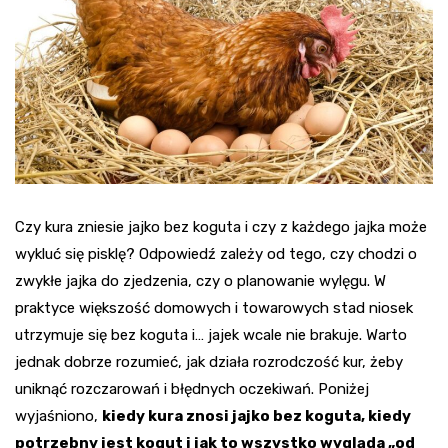
Czy kura zniesie jajko bez koguta i czy z każdego jajka może
wykluć się pisklę? Odpowiedź zależy od tego, czy chodzi o
zwykłe jajka do zjedzenia, czy o planowanie wylęgu. W
praktyce większość domowych i towarowych stad niosek
utrzymuje się bez koguta i… jajek wcale nie brakuje. Warto
jednak dobrze rozumieć, jak działa rozrodczość kur, żeby
uniknąć rozczarowań i błędnych oczekiwań. Poniżej
wyjaśniono,
kiedy kura znosi jajko bez koguta, kiedy
potrzebny jest kogut i jak to wszystko wygląda „od