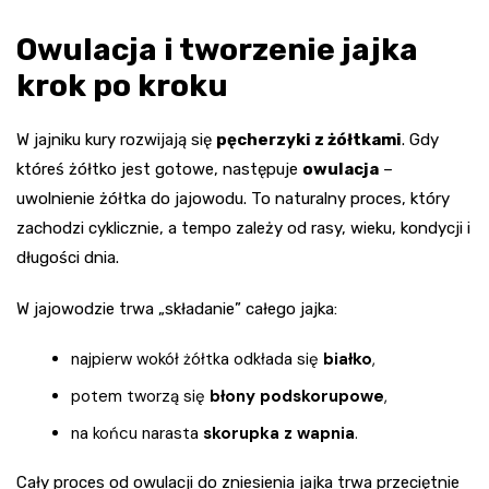
Owulacja i tworzenie jajka
krok po kroku
W jajniku kury rozwijają się
pęcherzyki z żółtkami
. Gdy
któreś żółtko jest gotowe, następuje
owulacja
–
uwolnienie żółtka do jajowodu. To naturalny proces, który
zachodzi cyklicznie, a tempo zależy od rasy, wieku, kondycji i
długości dnia.
W jajowodzie trwa „składanie” całego jajka:
najpierw wokół żółtka odkłada się
białko
,
potem tworzą się
błony podskorupowe
,
na końcu narasta
skorupka z wapnia
.
Cały proces od owulacji do zniesienia jajka trwa przeciętnie