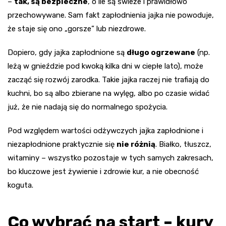
–
tak, są bezpieczne
, o ile są świeże i prawidłowo
przechowywane. Sam fakt zapłodnienia jajka nie powoduje,
że staje się ono „gorsze” lub niezdrowe.
Dopiero, gdy jajka zapłodnione są
długo ogrzewane
(np.
leżą w gnieździe pod kwoką kilka dni w ciepłe lato), może
zacząć się rozwój zarodka. Takie jajka raczej nie trafiają do
kuchni, bo są albo zbierane na wylęg, albo po czasie widać
już, że nie nadają się do normalnego spożycia.
Pod względem wartości odżywczych jajka zapłodnione i
niezapłodnione praktycznie się
nie różnią
. Białko, tłuszcz,
witaminy – wszystko pozostaje w tych samych zakresach,
bo kluczowe jest żywienie i zdrowie kur, a nie obecność
koguta.
Co wybrać na start – kury