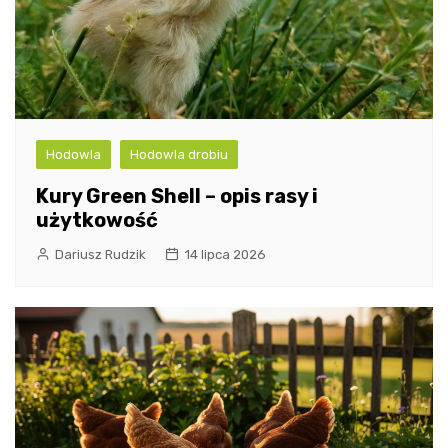
Hodowla
Hodowla drobiu
Kury Green Shell – opis rasy i
użytkowość
Dariusz Rudzik
14 lipca 2026