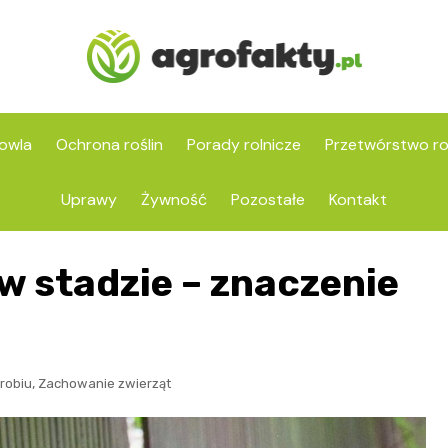
owla
Ochrona roślin
Porady rolnicze
Przetwórstwo ro
Uprawy
Żywność
Pozostałe
Kontakt
 w stadzie – znaczenie
,
robiu
Zachowanie zwierząt