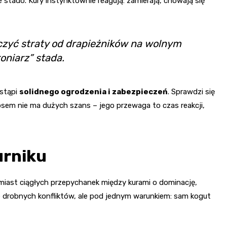
 stado. Kury instynktownie reagują: zamierają, chowają się
niczyć straty od drapieżników na wolnym
oniarz” stada.
astąpi
solidnego ogrodzenia i zabezpieczeń
. Sprawdzi się
psem nie ma dużych szans – jego przewaga to czas reakcji,
urniku
miast ciągłych przepychanek między kurami o dominację,
le drobnych konfliktów, ale pod jednym warunkiem: sam kogut