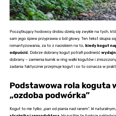
Początkujący hodowcy drobiu dzielą się zwykle na tych, któ
sam jego śpiew przyprawia o ból głowy. Ten tekst skupia s
romantyzowania, za to z naciskiem na to,
kiedy kogut nap
odpuścić
. Dobrze dobrany kogut potrafi podnieść
wydajn
dobrany – zamienia kurnik w ring walki kogutów i zniszczon
zadania faktycznie przejmuje kogut i co to oznacza w prakt
Podstawowa rola koguta w 
„ozdoba podwórka”
Kogut to nie tylko „pan od piania nad ranem”. W naturaln
strażnika i reproduktora
. Wszystkie te funkcje nakładaj