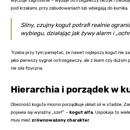
wyczuje zagrożenie – wydaje ostrzegawczy okrzyk i zwołuje
pod krzakami, przy zabudowaniach lub wbiegają do kurnika.
Silny, czujny kogut potrafi realnie ogra
wybiegu, działając jak żywy alarm i „ochr
Trzeba przy tym pamiętać, że nawet najlepszy kogut nie z
jako pierwszy sygnał ostrzegawczy, ale z lisem czy dużym 
nie siła fizyczna.
Hierarchia i porządek w k
Obecność koguta mocno porządkuje układ sił w stadzie. Za
pojawia się wyraźny „szef” –
kogut alfa
. Uspokaja to wie
musi mieć
zrównoważony charakter
.