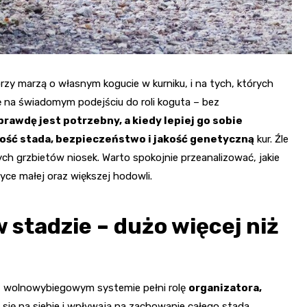
rzy marzą o własnym kogucie w kurniku, i na tych, których
ię na świadomym podejściu do roli koguta – bez
rawdę jest potrzebny, a kiedy lepiej go sobie
ość stada, bezpieczeństwo i jakość genetyczną
kur. Źle
ych grzbietów niosek. Warto spokojnie przeanalizować, jakie
yce małej oraz większej hodowli.
stadzie – dużo więcej niż
ym, wolnowybiegowym systemie pełni rolę
organizatora,
ą się na siebie i wpływają na zachowanie całego stada.