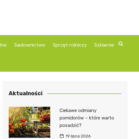
lne
Sadownictwo
Sprzęt rolniczy
Szklarnie
Aktualności
Ciekawe odmiany
pomidorów – które warto
posadzić?
19 lipca 2026