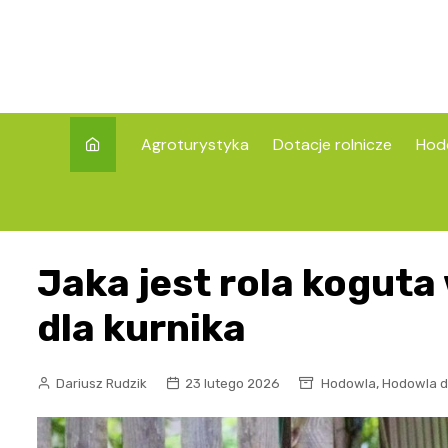
Skip
to
content
Agroturystyka
Dotacje rolnicze
Hod
Jaka jest rola koguta
dla kurnika
,
Dariusz Rudzik
23 lutego 2026
Hodowla
Hodowla d