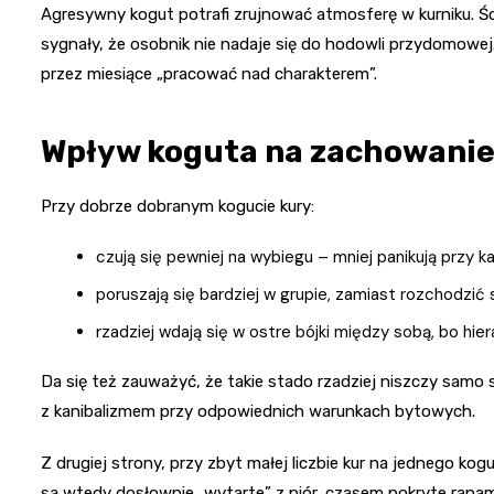
Agresywny kogut potrafi zrujnować atmosferę w kurniku. Ści
sygnały, że osobnik nie nadaje się do hodowli przydomowej.
przez miesiące „pracować nad charakterem”.
Wpływ koguta na zachowanie
Przy dobrze dobranym kogucie kury:
czują się pewniej na wybiegu – mniej panikują przy 
poruszają się bardziej w grupie, zamiast rozchodzić 
rzadziej wdają się w ostre bójki między sobą, bo hier
Da się też zauważyć, że takie stado rzadziej niszczy samo 
z kanibalizmem przy odpowiednich warunkach bytowych.
Z drugiej strony, przy zbyt małej liczbie kur na jednego ko
są wtedy dosłownie „wytarte” z piór, czasem pokryte ranam