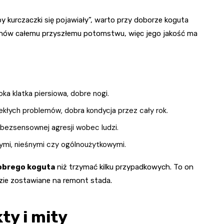
eby kurczaczki się pojawiały”, warto przy doborze koguta
nów całemu przyszłemu potomstwu, więc jego jakość ma
oka klatka piersiowa, dobre nogi.
kłych problemów, dobra kondycja przez cały rok.
ezsensownej agresji wobec ludzi.
mi, nieśnymi czy ogólnoużytkowymi.
obrego koguta
niż trzymać kilku przypadkowych. To on
dzie zostawiane na remont stada.
ty i mity