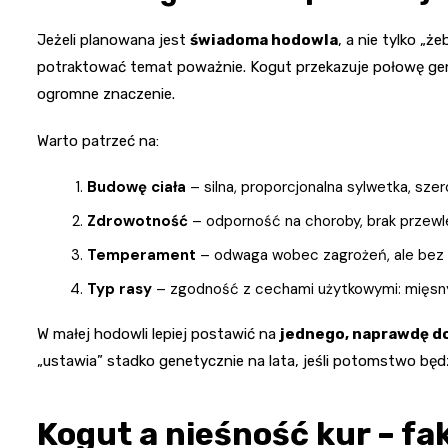
Jeżeli planowana jest
świadoma hodowla
, a nie tylko „ż
potraktować temat poważnie. Kogut przekazuje połowę ge
ogromne znaczenie.
Warto patrzeć na:
Budowę ciała
– silna, proporcjonalna sylwetka, szer
Zdrowotność
– odporność na choroby, brak przewle
Temperament
– odwaga wobec zagrożeń, ale bez b
Typ rasy
– zgodność z cechami użytkowymi: mięsny
W małej hodowli lepiej postawić na
jednego, naprawdę d
„ustawia” stadko genetycznie na lata, jeśli potomstwo bę
Kogut a nieśność kur – fak