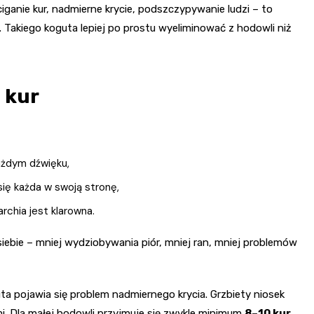
ganie kur, nadmierne krycie, podszczypywanie ludzi – to
 Takiego koguta lepiej po prostu wyeliminować z hodowli niż
 kur
każdym dźwięku,
się każda w swoją stronę,
archia jest klarowna.
siebie – mniej wydziobywania piór, mniej ran, mniej problemów
guta pojawia się problem nadmiernego krycia. Grzbiety niosek
i. Dla małej hodowli przyjmuje się zwykle minimum
8–10 kur