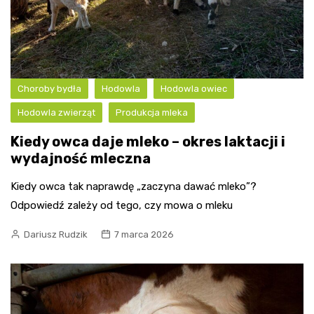
Choroby bydła
Hodowla
Hodowla owiec
Hodowla zwierząt
Produkcja mleka
Kiedy owca daje mleko – okres laktacji i
wydajność mleczna
Kiedy owca tak naprawdę „zaczyna dawać mleko”?
Odpowiedź zależy od tego, czy mowa o mleku
Dariusz Rudzik
7 marca 2026