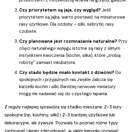
Czy priorytetem są jaja, czy wygląd?
Jeśli
priorytetem są jajka, warto postawić na miniaturowe
rasy użytkowe. Dla ozdoby – silki, sebrytki, rasy
czubate.
Czy planowane jest rozmnażanie naturalne?
Przy
chęci naturalnego wylęgu istotne są rasy z silnym
instynktem kwoczenia (kochin, silka), które „zrobią
robotę” zamiast inkubatora.
Czy stado będzie miało kontakt z dziećmi?
Do
spokojnych i przyjaznych ras zwykle zalicza się
karzełki kochin i silki. Bardziej nerwowe miniatury
mogą nie nadawać się do częstego łapania.
Z reguły najlepiej sprawdza się stadko mieszane: 2–3 kury
spokojne (np. kochiny, silki) i 2–3 bardziej użytkowe lub
dekoracyjne, ale żywsze. Pozwala to poznać różne typy
zachowań i lepiej zdecydować, w jakim kierunku rozwijać