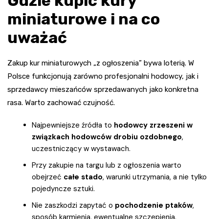
Gdzie kupić kury
miniaturowe i na co
uważać
Zakup kur miniaturowych „z ogłoszenia” bywa loterią. W
Polsce funkcjonują zarówno profesjonalni hodowcy, jak i
sprzedawcy mieszańców sprzedawanych jako konkretna
rasa. Warto zachować czujność.
Najpewniejsze źródła to
hodowcy zrzeszeni w
związkach hodowców drobiu ozdobnego
,
uczestniczący w wystawach.
Przy zakupie na targu lub z ogłoszenia warto
obejrzeć
całe stado
, warunki utrzymania, a nie tylko
pojedyncze sztuki.
Nie zaszkodzi zapytać o
pochodzenie ptaków
,
sposób karmienia, ewentualne szczepienia.