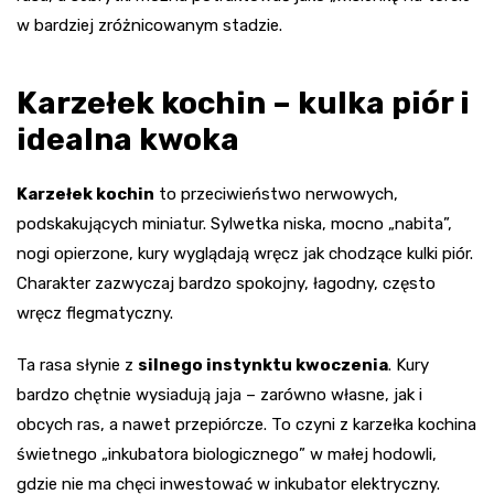
w bardziej zróżnicowanym stadzie.
Karzełek kochin – kulka piór i
idealna kwoka
Karzełek kochin
to przeciwieństwo nerwowych,
podskakujących miniatur. Sylwetka niska, mocno „nabita”,
nogi opierzone, kury wyglądają wręcz jak chodzące kulki piór.
Charakter zazwyczaj bardzo spokojny, łagodny, często
wręcz flegmatyczny.
Ta rasa słynie z
silnego instynktu kwoczenia
. Kury
bardzo chętnie wysiadują jaja – zarówno własne, jak i
obcych ras, a nawet przepiórcze. To czyni z karzełka kochina
świetnego „inkubatora biologicznego” w małej hodowli,
gdzie nie ma chęci inwestować w inkubator elektryczny.