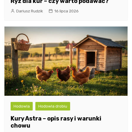
Ryż dla kur – czy warto podawać?
Dariusz Rudzik
16 lipca 2026
Hodowla
Hodowla drobiu
Kury Astra – opis rasy i warunki
chowu