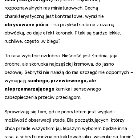
rozpoznawalnych ras miniaturowych. Cechą
charakterystyczną jest kontrastowe, wyraźnie
obrysowane pióro
– na przykład srebrne z czarną
obwódką, co daje efekt koronek. Ptaki są bardzo lekkie,
ruchliwe, często „w biegu”.
To rasa wybitnie ozdobna. Nieśność jest średnia, jaja
drobne, ale skorupka najczęściej kremowa, do jasno
beżowej. Sebrytki nie należą do ras szczególnie odpornych –
wymagają
suchego, przewiewnego, ale
nieprzemarzającego
kurnika i sensownego
zabezpieczenia przeciw przeciągom.
Sprawdzają się tam, gdzie priorytetem jest wygląd i
możliwość obserwacji stada. Dla początkujących, którzy
chcą przede wszystkim jaj, lepszym wyborem będzie inna
rasa, a sebrytki można potraktować jako „wisienkę na torcie”