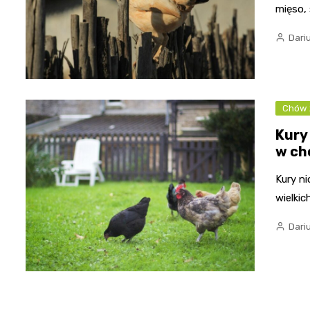
mięso, 
Dari
Chów 
Kury 
w ch
Kury n
wielkic
Dari