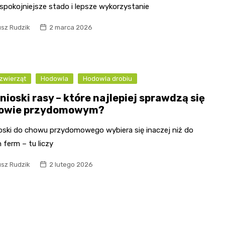
spokojniejsze stado i lepsze wykorzystanie
usz Rudzik
2 marca 2026
zwierząt
Hodowla
Hodowla drobiu
nioski rasy – które najlepiej sprawdzą się
owie przydomowym?
ioski do chowu przydomowego wybiera się inaczej niż do
h ferm – tu liczy
usz Rudzik
2 lutego 2026