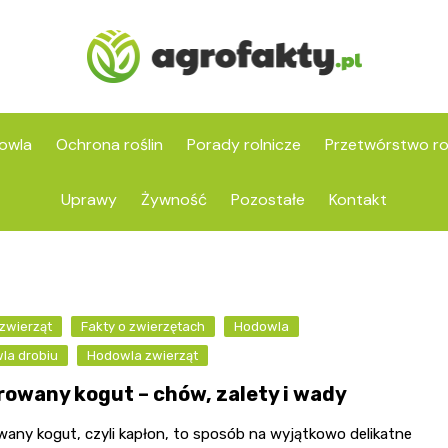
owla
Ochrona roślin
Porady rolnicze
Przetwórstwo ro
Uprawy
Żywność
Pozostałe
Kontakt
zwierząt
Fakty o zwierzętach
Hodowla
la drobiu
Hodowla zwierząt
rowany kogut – chów, zalety i wady
wany kogut, czyli kapłon, to sposób na wyjątkowo delikatne