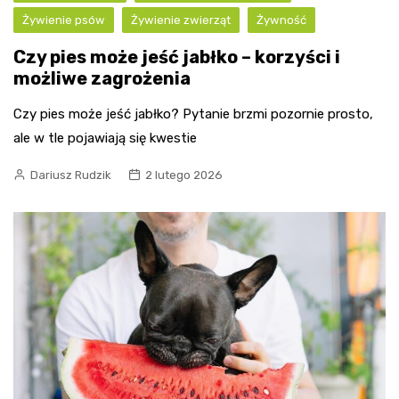
Żywienie psów
Żywienie zwierząt
Żywność
Czy pies może jeść jabłko – korzyści i
możliwe zagrożenia
Czy pies może jeść jabłko? Pytanie brzmi pozornie prosto,
ale w tle pojawiają się kwestie
Dariusz Rudzik
2 lutego 2026