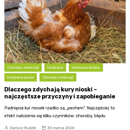
Choroby zwierząt
Hodowla
Hodowla drobiu
Hodowla psów
Zdrowie zwierząt
Dlaczego zdychają kury nioski –
najczęstsze przyczyny i zapobieganie
Padnięcia kur niosek rzadko są „pechem”. Najczęściej to
efekt nałożenia się kilku czynników: choroby, błędu
Dariusz Rudzik
30 marca 2026