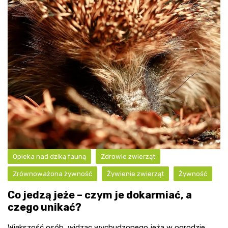
Opieka nad dziką fauną
Zdrowie zwierząt
Zrównoważona żywność
Żywienie zwierząt
Żywność
Co jedzą jeże – czym je dokarmiać, a
czego unikać?
Większość osób, widząc wychudzonego jeża w ogrodzie,