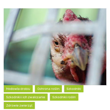
Hodowla drobiu
Ochrona roślin
Szkodniki
Szkodniki i ich zwalczanie
Szkodniki roślin
Zdrowie zwierząt