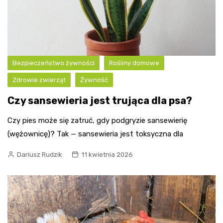
Bezpieczeństwo żywności
Rośliny domowe
Zdrowie zwierząt
Żywność
Czy sansewieria jest trująca dla psa?
Czy pies może się zatruć, gdy podgryzie sansewierię
(wężownicę)? Tak — sansewieria jest toksyczna dla
Dariusz Rudzik
11 kwietnia 2026