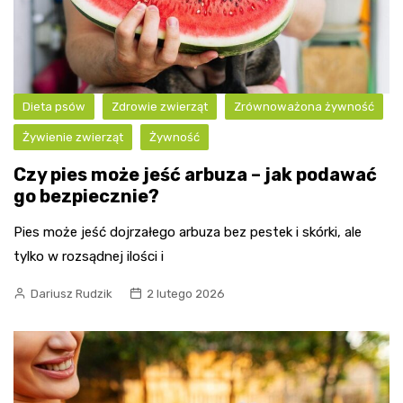
Dieta psów
Zdrowie zwierząt
Zrównoważona żywność
Żywienie zwierząt
Żywność
Czy pies może jeść arbuza – jak podawać
go bezpiecznie?
Pies może jeść dojrzałego arbuza bez pestek i skórki, ale
tylko w rozsądnej ilości i
Dariusz Rudzik
2 lutego 2026