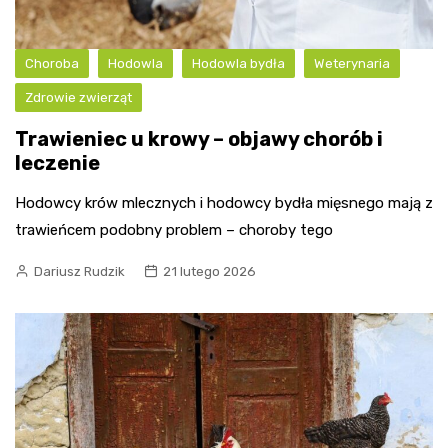
Choroba
Hodowla
Hodowla bydła
Weterynaria
Zdrowie zwierząt
Trawieniec u krowy – objawy chorób i
leczenie
Hodowcy krów mlecznych i hodowcy bydła mięsnego mają z
trawieńcem podobny problem – choroby tego
Dariusz Rudzik
21 lutego 2026