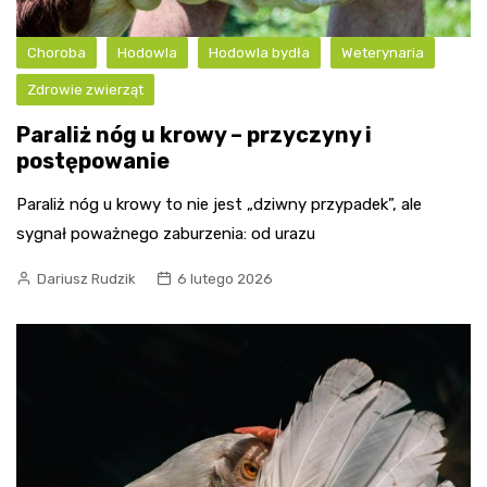
Choroba
Hodowla
Hodowla bydła
Weterynaria
Zdrowie zwierząt
Paraliż nóg u krowy – przyczyny i
postępowanie
Paraliż nóg u krowy to nie jest „dziwny przypadek”, ale
sygnał poważnego zaburzenia: od urazu
Dariusz Rudzik
6 lutego 2026