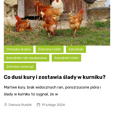
Choroby drobiu
Ochrona roślin
Szkodniki
Szkodniki i ich zwalczanie
Szkodniki roślin
Zdrowie zwierząt
Co dusi kury i zostawia ślady w kurniku?
Martwe kury, brak widocznych ran, porozrzucone pióra i
ślady w kurniku to sygnał, że w
Dariusz Rudzik
19 lutego 2026