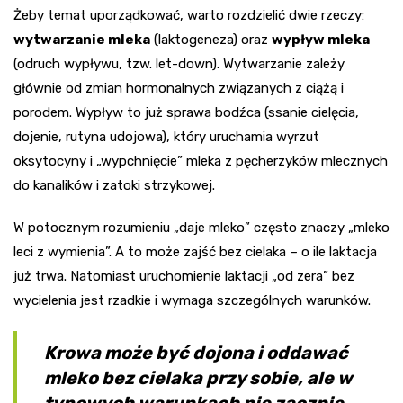
Żeby temat uporządkować, warto rozdzielić dwie rzeczy:
wytwarzanie mleka
(laktogeneza) oraz
wypływ mleka
(odruch wypływu, tzw. let-down). Wytwarzanie zależy
głównie od zmian hormonalnych związanych z ciążą i
porodem. Wypływ to już sprawa bodźca (ssanie cielęcia,
dojenie, rutyna udojowa), który uruchamia wyrzut
oksytocyny i „wypchnięcie” mleka z pęcherzyków mlecznych
do kanalików i zatoki strzykowej.
W potocznym rozumieniu „daje mleko” często znaczy „mleko
leci z wymienia”. A to może zajść bez cielaka – o ile laktacja
już trwa. Natomiast uruchomienie laktacji „od zera” bez
wycielenia jest rzadkie i wymaga szczególnych warunków.
Krowa może być dojona i oddawać
mleko bez cielaka przy sobie, ale w
typowych warunkach nie zacznie