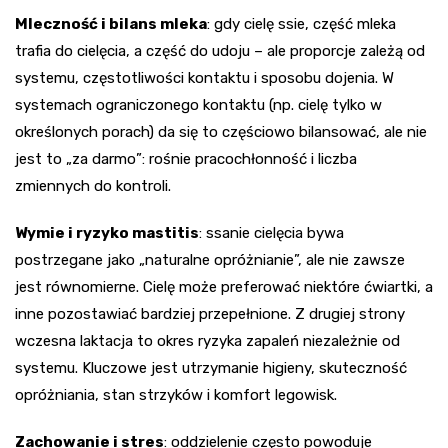
Mleczność i bilans mleka
: gdy cielę ssie, część mleka
trafia do cielęcia, a część do udoju – ale proporcje zależą od
systemu, częstotliwości kontaktu i sposobu dojenia. W
systemach ograniczonego kontaktu (np. cielę tylko w
określonych porach) da się to częściowo bilansować, ale nie
jest to „za darmo”: rośnie pracochłonność i liczba
zmiennych do kontroli.
Wymie i ryzyko mastitis
: ssanie cielęcia bywa
postrzegane jako „naturalne opróżnianie”, ale nie zawsze
jest równomierne. Cielę może preferować niektóre ćwiartki, a
inne pozostawiać bardziej przepełnione. Z drugiej strony
wczesna laktacja to okres ryzyka zapaleń niezależnie od
systemu. Kluczowe jest utrzymanie higieny, skuteczność
opróżniania, stan strzyków i komfort legowisk.
Zachowanie i stres
: oddzielenie często powoduje