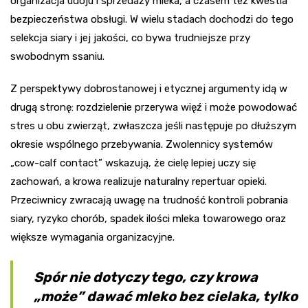
organizacja udoju i sprzedaży mleka, a czasem też kwestia
bezpieczeństwa obsługi. W wielu stadach dochodzi do tego
selekcja siary i jej jakości, co bywa trudniejsze przy
swobodnym ssaniu.
Z perspektywy dobrostanowej i etycznej argumenty idą w
drugą stronę: rozdzielenie przerywa więź i może powodować
stres u obu zwierząt, zwłaszcza jeśli następuje po dłuższym
okresie wspólnego przebywania. Zwolennicy systemów
„cow-calf contact” wskazują, że cielę lepiej uczy się
zachowań, a krowa realizuje naturalny repertuar opieki.
Przeciwnicy zwracają uwagę na trudność kontroli pobrania
siary, ryzyko chorób, spadek ilości mleka towarowego oraz
większe wymagania organizacyjne.
Spór nie dotyczy tego, czy krowa
„może” dawać mleko bez cielaka, tylko