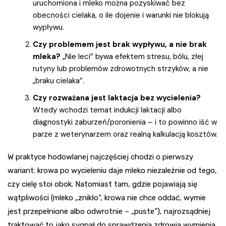
uruchomiona i mleko można pozyskiwać bez
obecności cielaka, o ile dojenie i warunki nie blokują
wypływu.
Czy problemem jest brak wypływu, a nie brak
mleka?
„Nie leci” bywa efektem stresu, bólu, złej
rutyny lub problemów zdrowotnych strzyków, a nie
„braku cielaka”.
Czy rozważana jest laktacja bez wycielenia?
Wtedy wchodzi temat indukcji laktacji albo
diagnostyki zaburzeń/poronienia – i to powinno iść w
parze z weterynarzem oraz realną kalkulacją kosztów.
W praktyce hodowlanej najczęściej chodzi o pierwszy
wariant: krowa po wycieleniu daje mleko niezależnie od tego,
czy cielę stoi obok. Natomiast tam, gdzie pojawiają się
wątpliwości (mleko „znikło”, krowa nie chce oddać, wymie
jest przepełnione albo odwrotnie – „puste”), najrozsądniej
traktować to jako sygnał do sprawdzenia zdrowia wymienia,