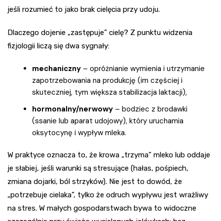
jeśli rozumieć to jako brak cielęcia przy udoju.
Dlaczego dojenie „zastępuje” cielę? Z punktu widzenia
fizjologii liczą się dwa sygnały:
mechaniczny
– opróżnianie wymienia i utrzymanie
zapotrzebowania na produkcję (im częściej i
skuteczniej, tym większa stabilizacja laktacji),
hormonalny/nerwowy
– bodziec z brodawki
(ssanie lub aparat udojowy), który uruchamia
oksytocynę i wypływ mleka.
W praktyce oznacza to, że krowa „trzyma” mleko lub oddaje
je słabiej, jeśli warunki są stresujące (hałas, pośpiech,
zmiana dojarki, ból strzyków). Nie jest to dowód, że
„potrzebuje cielaka”, tylko że odruch wypływu jest wrażliwy
na stres. W małych gospodarstwach bywa to widoczne