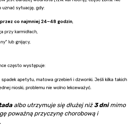
o uznać sytuację, gdy:
 przez co najmniej 24–48 godzin
,
ga przy karmidłach,
ny” lub gnijący,
unce często występuje:
spadek apetytu, matowa grzebień i dzwonki. Jeśli kilka takich
ednej nioski, problemu nie wolno lekceważyć.
tada
albo utrzymuje się dłużej niż
3 dni
mimo
agę poważną przyczynę chorobową i
.