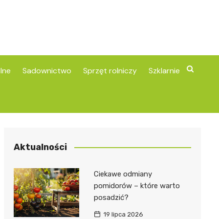
lne
Sadownictwo
Sprzęt rolniczy
Szklarnie
Aktualności
Ciekawe odmiany
pomidorów – które warto
posadzić?
19 lipca 2026