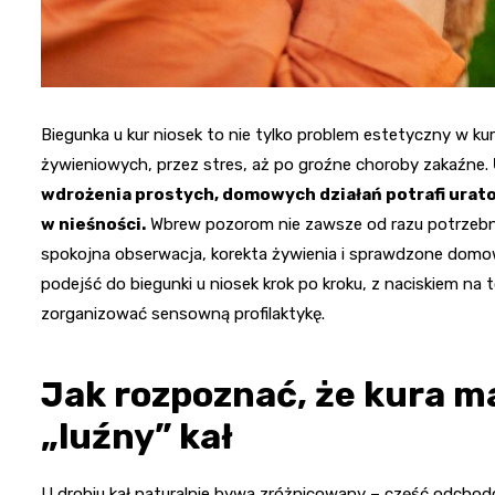
Biegunka u kur niosek to nie tylko problem estetyczny w kur
żywieniowych, przez stres, aż po groźne choroby zakaźne.
wdrożenia prostych, domowych działań potrafi urato
w nieśności.
Wbrew pozorom nie zawsze od razu potrzebne 
spokojna obserwacja, korekta żywienia i sprawdzone domow
podejść do biegunki u niosek krok po kroku, z naciskiem na 
zorganizować sensowną profilaktykę.
Jak rozpoznać, że kura ma
„luźny” kał
U drobiu kał naturalnie bywa zróżnicowany – część odchodów