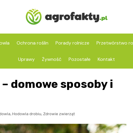
owla
Ochrona roślin
Porady rolnicze
Przetwórstwo ro
Uprawy
Żywność
Pozostałe
Kontakt
k – domowe sposoby i
,
,
dowla
Hodowla drobiu
Zdrowie zwierząt