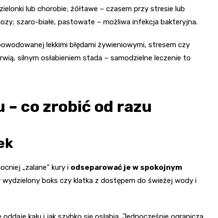
elonki lub chorobie; żółtawe – czasem przy stresie lub
ozy; szaro-białe, pastowate – możliwa infekcja bakteryjna.
powodowanej lekkimi błędami żywieniowymi, stresem czy
wią, silnym osłabieniem stada – samodzielne leczenie to
– co zrobić od razu
ek
niej „zalane” kury i
odseparować je w spokojnym
zy wydzielony boks czy klatka z dostępem do świeżej wody i
 oddaje kału i jak szybko się osłabia. Jednocześnie ogranicza