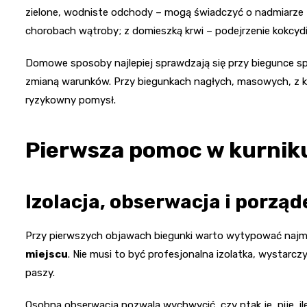
zielone, wodniste odchody – mogą świadczyć o nadmiarze zi
chorobach wątroby; z domieszką krwi – podejrzenie kokcydi
Domowe sposoby najlepiej sprawdzają się przy biegunce s
zmianą warunków. Przy biegunkach nagłych, masowych, z kr
ryzykowny pomysł.
Pierwsza pomoc w kurniku 
Izolacja, obserwacja i porząd
Przy pierwszych objawach biegunki warto wytypować najmoc
miejscu
. Nie musi to być profesjonalna izolatka, wystarc
paszy.
Osobna obserwacja pozwala wychwycić, czy ptak je, pije, ile