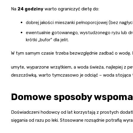
Na
24 godziny
warto ograniczyć dietę do:
dobrej jakości mieszanki pełnoporcjowej (bez nagł
ewentualnie gotowanego, wystudzonego ryżu lub d
krótki „bufor” dla jelit.
W tym samym czasie trzeba bezwzględnie zadbać o wodę. 
umyte, wyparzone wrzątkiem, a woda świeża, najlepiej z pe
deszczówką, warto tymczasowo je odciąć – woda stojąca to
Domowe sposoby wspomag
Doświadczeni hodowcy od lat korzystają z prostych dodatkó
sięgania od razu po leki. Stosowane rozsądnie potrafią wyraź