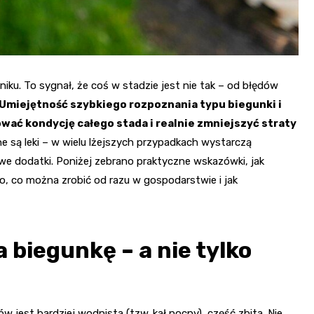
niku. To sygnał, że coś w stadzie jest nie tak – od błędów
Umiejętność szybkiego rozpoznania typu biegunki i
wać kondycję całego stada i realnie zmniejszyć straty
są leki – w wielu lżejszych przypadkach wystarczą
e dodatki. Poniżej zebrano praktyczne wskazówki, jak
to, co można zrobić od razu w gospodarstwie i jak
 biegunkę – a nie tylko
 jest bardziej wodnista (tzw. kał nocny), część zbita. Nie