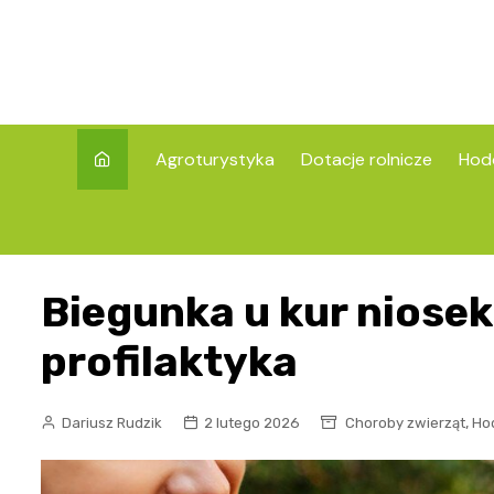
Skip
to
content
Agroturystyka
Dotacje rolnicze
Hod
Biegunka u kur niose
profilaktyka
,
Dariusz Rudzik
2 lutego 2026
Choroby zwierząt
Ho