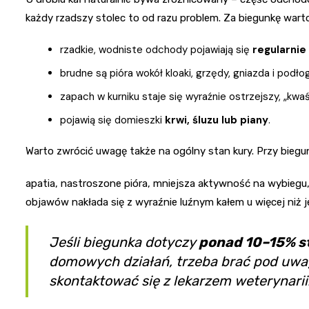
każdy rzadszy stolec to od razu problem. Za biegunkę wart
rzadkie, wodniste odchody pojawiają się
regularnie
brudne są pióra wokół kloaki, grzędy, gniazda i podło
zapach w kurniku staje się wyraźnie ostrzejszy, „kwaś
pojawią się domieszki
krwi, śluzu lub piany
.
Warto zwrócić uwagę także na ogólny stan kury. Przy bieg
apatia, nastroszone pióra, mniejsza aktywność na wybiegu, 
objawów nakłada się z wyraźnie luźnym kałem u więcej niż j
Jeśli biegunka dotyczy
ponad 10–15% s
domowych działań, trzeba brać pod uw
skontaktować się z lekarzem weterynarii