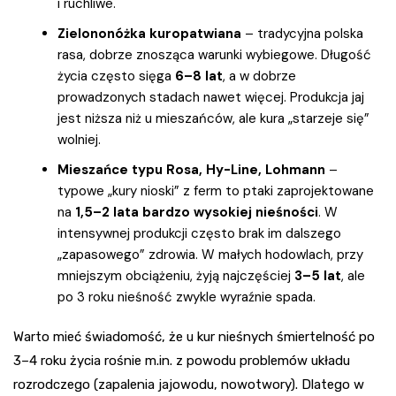
i ruchliwe.
Zielononóżka kuropatwiana
– tradycyjna polska
rasa, dobrze znosząca warunki wybiegowe. Długość
życia często sięga
6–8 lat
, a w dobrze
prowadzonych stadach nawet więcej. Produkcja jaj
jest niższa niż u mieszańców, ale kura „starzeje się”
wolniej.
Mieszańce typu Rosa, Hy-Line, Lohmann
–
typowe „kury nioski” z ferm to ptaki zaprojektowane
na
1,5–2 lata bardzo wysokiej nieśności
. W
intensywnej produkcji często brak im dalszego
„zapasowego” zdrowia. W małych hodowlach, przy
mniejszym obciążeniu, żyją najczęściej
3–5 lat
, ale
po 3 roku nieśność zwykle wyraźnie spada.
Warto mieć świadomość, że u kur nieśnych śmiertelność po
3–4 roku życia rośnie m.in. z powodu problemów układu
rozrodczego (zapalenia jajowodu, nowotwory). Dlatego w