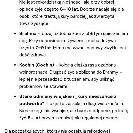
Nie jest rekordzistką nieśności, ale przy dobrej
opiece żyje często
8–10 lat
. Dobrze nadaje się dla
osób, które traktują kury bardziej jak zwierzęta
towarzyszące.
Brahma
– duża, ozdobna kura z obfitym upierzeniem
nóg. Przy odpowiednim żywieniu i ruchu dożywa
często
7–9 lat
. Mimo masywnej budowy zwykle jest
dość zdrowa.
Kochin (Cochin)
– kolejna ciężka rasa ozdobna,
wolnorosnąca. Długość życia zbliżona do Brahmy –
lepiej nie przesadzać z tuczeniem, aby uniknąć
problemów ze stawami.
Stare odmiany wiejskie i „kury mieszańce z
podwórka”
– często zaskakują długowiecznością.
Nieszczególnie wydajne, ale bardzo odporne, potrafią
żyć
8+ lat
przy minimalnej, ale regularnej opiece.
Dla początkujących, którzy nie oczekują rekordowej