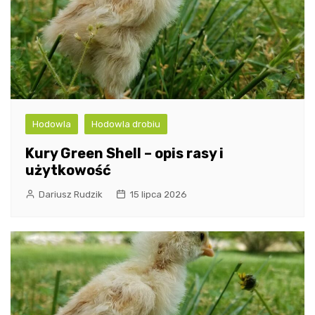
Hodowla
Hodowla drobiu
Kury Green Shell – opis rasy i
użytkowość
Dariusz Rudzik
15 lipca 2026