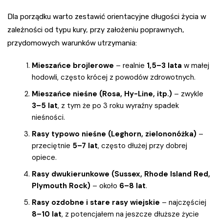
Dla porządku warto zestawić orientacyjne długości życia w
zależności od typu kury, przy założeniu poprawnych,
przydomowych warunków utrzymania:
Mieszańce brojlerowe
– realnie
1,5–3 lata
w małej
hodowli, często krócej z powodów zdrowotnych.
Mieszańce nieśne (Rosa, Hy-Line, itp.)
– zwykle
3–5 lat
, z tym że po 3 roku wyraźny spadek
nieśności.
Rasy typowo nieśne (Leghorn, zielononóżka)
–
przeciętnie
5–7 lat
, często dłużej przy dobrej
opiece.
Rasy dwukierunkowe (Sussex, Rhode Island Red,
Plymouth Rock)
– około
6–8 lat
.
Rasy ozdobne i stare rasy wiejskie
– najczęściej
8–10 lat
, z potencjałem na jeszcze dłuższe życie