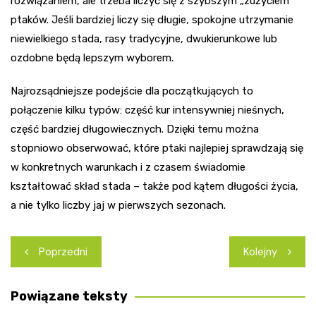
rozwiązaniem, ale trzeba liczyć się z szybszym „zużyciem”
ptaków. Jeśli bardziej liczy się długie, spokojne utrzymanie
niewielkiego stada, rasy tradycyjne, dwukierunkowe lub
ozdobne będą lepszym wyborem.
Najrozsądniejsze podejście dla początkujących to
połączenie kilku typów: część kur intensywniej nieśnych,
część bardziej długowiecznych. Dzięki temu można
stopniowo obserwować, które ptaki najlepiej sprawdzają się
w konkretnych warunkach i z czasem świadomie
kształtować skład stada – także pod kątem długości życia,
a nie tylko liczby jaj w pierwszych sezonach.
Nawigacja
Poprzedni
Kolejny
wpisu
Powiązane teksty