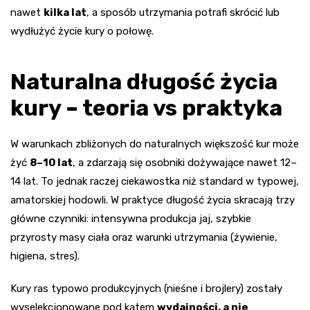
nawet
kilka lat
, a sposób utrzymania potrafi skrócić lub
wydłużyć życie kury o połowę.
Naturalna długość życia
kury – teoria vs praktyka
W warunkach zbliżonych do naturalnych większość kur może
żyć
8–10 lat
, a zdarzają się osobniki dożywające nawet 12–
14 lat. To jednak raczej ciekawostka niż standard w typowej,
amatorskiej hodowli. W praktyce długość życia skracają trzy
główne czynniki: intensywna produkcja jaj, szybkie
przyrosty masy ciała oraz warunki utrzymania (żywienie,
higiena, stres).
Kury ras typowo produkcyjnych (nieśne i brojlery) zostały
wyselekcjonowane pod kątem
wydajności, a nie