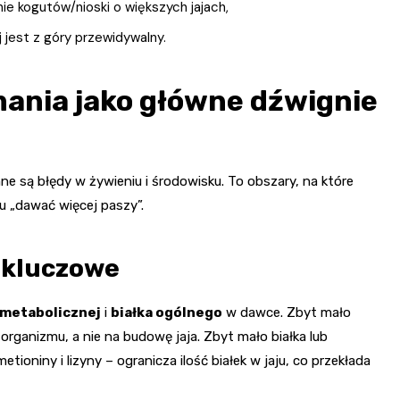
e kogutów/nioski o większych jajach,
 jest z góry przewidywalny.
mania jako główne dźwignie
nne są błędy w żywieniu i środowisku. To obszary, na które
nu „dawać więcej paszy”.
y kluczowe
 metabolicznej
i
białka ogólnego
w dawce. Zbyt mało
 organizmu, a nie na budowę jaja. Zbyt mało białka lub
ioniny i lizyny – ogranicza ilość białek w jaju, co przekłada