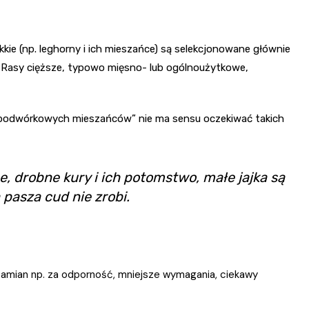
ekkie (np. leghorny i ich mieszańce) są selekcjonowane głównie
a. Rasy cięższe, typowo mięsno- lub ogólnoużytkowe,
„podwórkowych mieszańców” nie ma sensu oczekiwać takich
e, drobne kury i ich potomstwo, małe jajka są
pasza cud nie zrobi.
 zamian np. za odporność, mniejsze wymagania, ciekawy