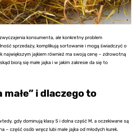
zyzwyczajenia konsumenta, ale konkretny problem
lność sprzedaży, komplikują sortowanie i mogą świadczyć o
jak największym jajkiem również ma swoją cenę – zdrowotną
ąd biorą się małe jajka i w jakim zakresie da się to
a małe” i dlaczego to
tedy, gdy dominują klasy S i dolna część M, a oczekiwane są
na – część osób wręcz lubi małe jajka od młodych kurek.