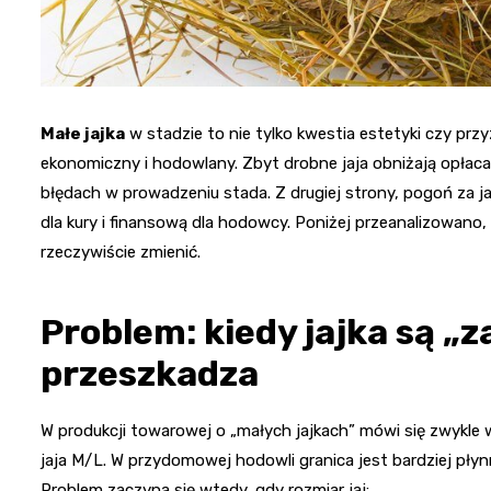
Małe jajka
w stadzie to nie tylko kwestia estetyki czy pr
ekonomiczny i hodowlany. Zbyt drobne jaja obniżają opłaca
błędach w prowadzeniu stada. Z drugiej strony, pogoń za 
dla kury i finansową dla hodowcy. Poniżej przeanalizowano, sk
rzeczywiście zmienić.
Problem: kiedy jajka są „z
przeszkadza
W produkcji towarowej o „małych jajkach” mówi się zwykle w
jaja M/L. W przydomowej hodowli granica jest bardziej płyn
Problem zaczyna się wtedy, gdy rozmiar jaj: