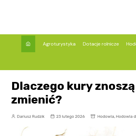
Skip
to
content
Agroturystyka
Dotacje rolnicze
Hod
Dlaczego kury znoszą m
zmienić?
,
Dariusz Rudzik
23 lutego 2026
Hodowla
Hodowla d