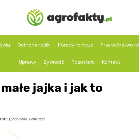
owla
Ochrona roślin
Porady rolnicze
Przetwórstwo ro
Uprawy
Żywność
Pozostałe
Kontakt
ałe jajka i jak to
,
robiu
Zdrowie zwierząt