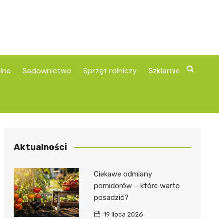
lne
Sadownictwo
Sprzęt rolniczy
Szklarnie
Aktualności
Ciekawe odmiany
pomidorów – które warto
posadzić?
19 lipca 2026