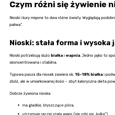
Czym różni się żywienie n
Nioski i kury mięsne to dwa różne światy. Wyglądają podobni
paliwa”.
Nioski: stała forma i wysoka j
Nioski potrzebują dużo
białka
i
wapnia
. Jedno jajko to sp
skoncentrowana i stabilna.
Typowa pasza dla niosek zawiera ok.
15–18% białka
i podw
zbóż, ale w umiarkowanej ilości – zbyt kaloryczna dieta pow
Dobrze żywiona nioska:
ma gładkie, błyszczące pióra,
utrzymuje raczej stałą wagę (nie robi się „kulką”),