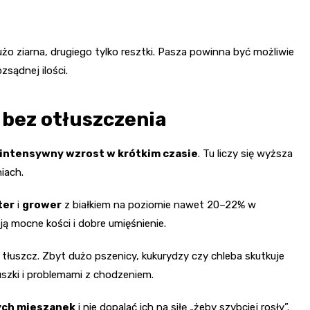
użo ziarna, drugiego tylko resztki. Pasza powinna być możliwie
ozsądnej ilości.
 bez otłuszczenia
intensywny wzrost w krótkim czasie
. Tu liczy się wyższa
iach.
ter
i
grower
z białkiem na poziomie nawet 20–22% w
ą mocne kości i dobre umięśnienie.
 tłuszcz. Zbyt dużo pszenicy, kukurydzy czy chleba skutkuje
szki i problemami z chodzeniem.
ych mieszanek
i nie dopalać ich na siłę „żeby szybciej rosły”.