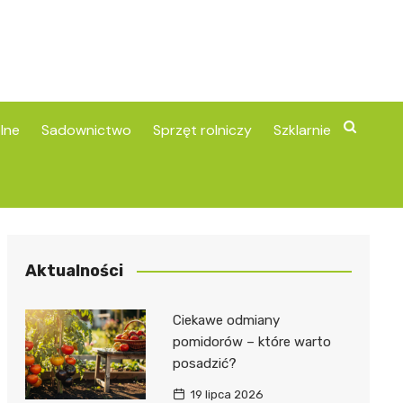
lne
Sadownictwo
Sprzęt rolniczy
Szklarnie
Aktualności
Ciekawe odmiany
pomidorów – które warto
posadzić?
19 lipca 2026