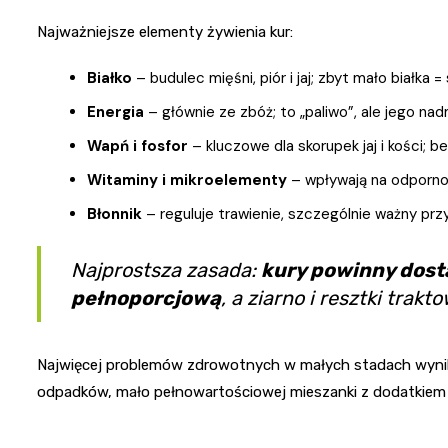
Najważniejsze elementy żywienia kur:
Białko
– budulec mięśni, piór i jaj; zbyt mało białka 
Energia
– głównie ze zbóż; to „paliwo”, ale jego nad
Wapń i fosfor
– kluczowe dla skorupek jaj i kości; be
Witaminy i mikroelementy
– wpływają na odpornoś
Błonnik
– reguluje trawienie, szczególnie ważny przy
Najprostsza zasada:
kury powinny dost
pełnoporcjową
, a ziarno i resztki trak
Najwięcej problemów zdrowotnych w małych stadach wynika 
odpadków, mało pełnowartościowej mieszanki z dodatkiem 