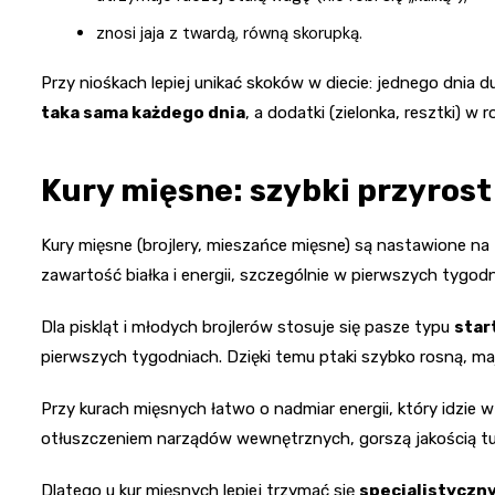
znosi jaja z twardą, równą skorupką.
Przy niośkach lepiej unikać skoków w diecie: jednego dnia d
taka sama każdego dnia
, a dodatki (zielonka, resztki) w r
Kury mięsne: szybki przyrost
Kury mięsne (brojlery, mieszańce mięsne) są nastawione na
zawartość białka i energii, szczególnie w pierwszych tygodn
Dla piskląt i młodych brojlerów stosuje się pasze typu
star
pierwszych tygodniach. Dzięki temu ptaki szybko rosną, maj
Przy kurach mięsnych łatwo o nadmiar energii, który idzie w
otłuszczeniem narządów wewnętrznych, gorszą jakością tu
Dlatego u kur mięsnych lepiej trzymać się
specjalistyczn