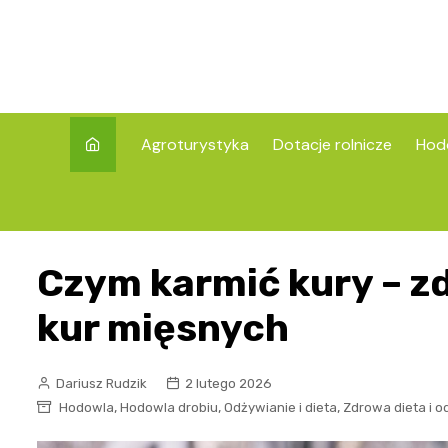
Skip
to
content
Agroturystyka
Dotacje rolnicze
Hod
Czym karmić kury – zd
kur mięsnych
Dariusz Rudzik
2 lutego 2026
,
,
,
Hodowla
Hodowla drobiu
Odżywianie i dieta
Zdrowa dieta i o