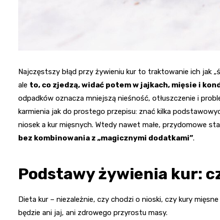
Najczęstszy błąd przy żywieniu kur to traktowanie ich jak „
ale
to, co zjedzą, widać potem w jajkach, mięsie i kon
odpadków oznacza mniejszą nieśność, otłuszczenie i prob
karmienia jak do prostego przepisu: znać kilka podstawowyc
niosek a kur mięsnych. Wtedy nawet małe, przydomowe sta
bez kombinowania z „magicz­nymi dodatkami”
.
Podstawy żywienia kur: 
Dieta kur – niezależnie, czy chodzi o nioski, czy kury mięsn
będzie ani jaj, ani zdrowego przyrostu masy.