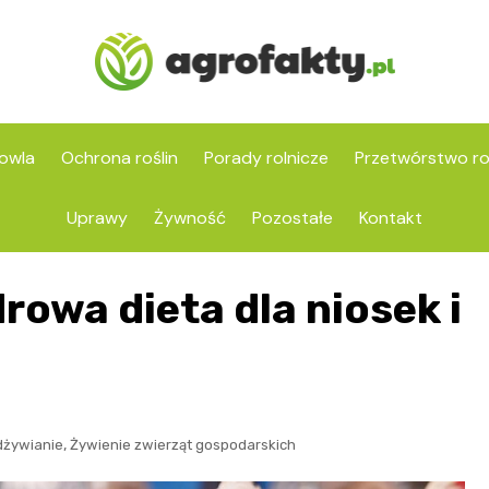
owla
Ochrona roślin
Porady rolnicze
Przetwórstwo ro
Uprawy
Żywność
Pozostałe
Kontakt
rowa dieta dla niosek i
,
dżywianie
Żywienie zwierząt gospodarskich