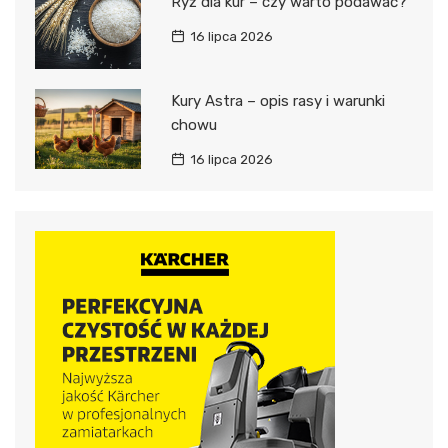
Ryż dla kur – czy warto podawać?
16 lipca 2026
Kury Astra – opis rasy i warunki
chowu
16 lipca 2026