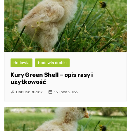
Hodowla
Hodowla drobiu
Kury Green Shell – opis rasy i
użytkowość
Dariusz Rudzik
15 lipca 2026