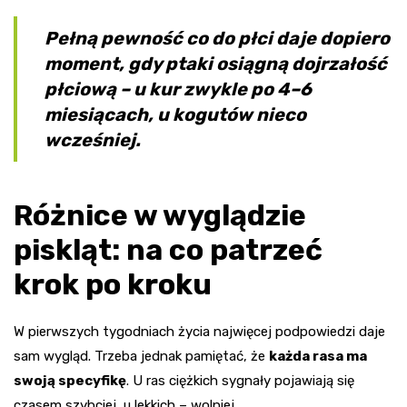
Pełną pewność co do płci daje dopiero
moment, gdy ptaki osiągną dojrzałość
płciową – u kur zwykle po 4–6
miesiącach, u kogutów nieco
wcześniej.
Różnice w wyglądzie
piskląt: na co patrzeć
krok po kroku
W pierwszych tygodniach życia najwięcej podpowiedzi daje
sam wygląd. Trzeba jednak pamiętać, że
każda rasa ma
swoją specyfikę
. U ras ciężkich sygnały pojawiają się
czasem szybciej, u lekkich – wolniej.