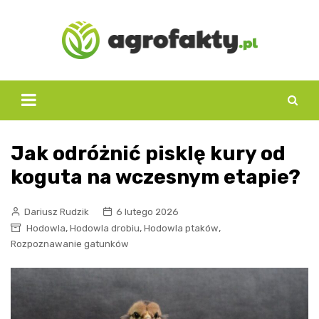
Skip
to
content
Jak odróżnić pisklę kury od
koguta na wczesnym etapie?
Dariusz Rudzik
6 lutego 2026
,
,
,
Hodowla
Hodowla drobiu
Hodowla ptaków
Rozpoznawanie gatunków