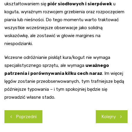
ukształtowaniem się
piór siodłowych i sierpówek
u
koguta, wyraźnym rozwojem grzebienia oraz rozpoczęciem
piania lub nieśności. Do tego momentu warto traktować
wszystkie wcześniejsze obserwacje jako solidną
wskazówkę, ale zostawić w głowie margines na
niespodzianki.
Wczesne odróżnianie piskląt kura/kogut nie wymaga
specjalistycznego sprzętu, ale wymaga
uważnego
patrzenia i porównywania kilku cech naraz
. Im więcej
lęgów zostanie przeobserwowanych, tym trafniejsze będą
późniejsze typowania – i tym spokojniej będzie się
prowadzić własne stado.
Nawigacja
Poprzedni
Kolejny
wpisu