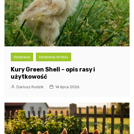
Hodowla
Hodowla drobiu
Kury Green Shell – opis rasy i
użytkowość
Dariusz Rudzik
14 lipca 2026