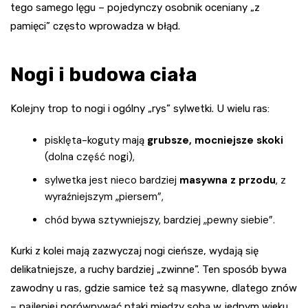
tego samego lęgu – pojedynczy osobnik oceniany „z
pamięci” często wprowadza w błąd.
Nogi i budowa ciała
Kolejny trop to nogi i ogólny „rys” sylwetki. U wielu ras:
pisklęta-koguty mają
grubsze, mocniejsze skoki
(dolna część nogi),
sylwetka jest nieco bardziej
masywna z przodu
, z
wyraźniejszym „piersem”,
chód bywa sztywniejszy, bardziej „pewny siebie”.
Kurki z kolei mają zazwyczaj nogi cieńsze, wydają się
delikatniejsze, a ruchy bardziej „zwinne”. Ten sposób bywa
zawodny u ras, gdzie samice też są masywne, dlatego znów
– najlepiej porównywać ptaki między sobą w jednym wieku.