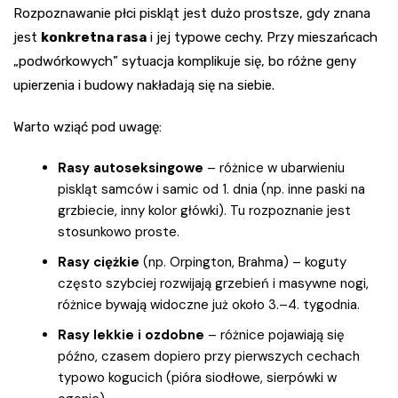
Rozpoznawanie płci piskląt jest dużo prostsze, gdy znana
jest
konkretna rasa
i jej typowe cechy. Przy mieszańcach
„podwórkowych” sytuacja komplikuje się, bo różne geny
upierzenia i budowy nakładają się na siebie.
Warto wziąć pod uwagę:
Rasy autoseksingowe
– różnice w ubarwieniu
piskląt samców i samic od 1. dnia (np. inne paski na
grzbiecie, inny kolor główki). Tu rozpoznanie jest
stosunkowo proste.
Rasy ciężkie
(np. Orpington, Brahma) – koguty
często szybciej rozwijają grzebień i masywne nogi,
różnice bywają widoczne już około 3.–4. tygodnia.
Rasy lekkie i ozdobne
– różnice pojawiają się
późno, czasem dopiero przy pierwszych cechach
typowo kogucich (pióra siodłowe, sierpówki w