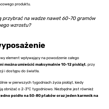
ońcowego produktu.
ą przybrać na wadze nawet 60-70 gramów
wnego wzrostu?
wyposażenie
zowy element wpływający na powodzenie całego
i można umieścić maksymalnie 10-12 piskląt
, przy
i i dostępu do światła.
nie w pierwszych tygodniach życia piskląt, kiedy
ą obniżać o 2-3°C tygodniowo. Niezbędne jest również
jedno poidło na 50-80 ptaków oraz jeden karmnik na