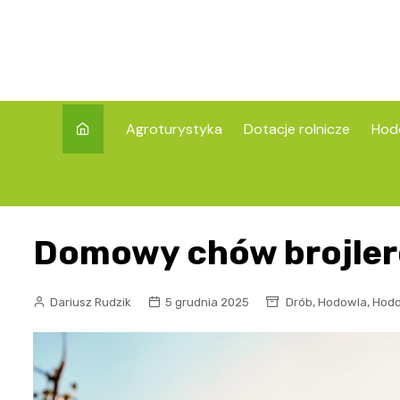
Skip
to
content
Agroturystyka
Dotacje rolnicze
Hod
Domowy chów brojleró
,
,
Dariusz Rudzik
5 grudnia 2025
Drób
Hodowla
Hodo