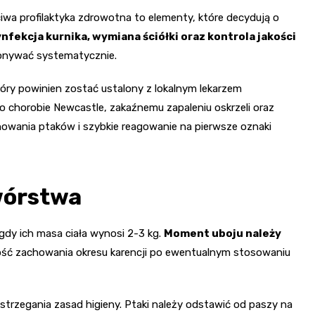
wa profilaktyka zdrowotna to elementy, które decydują o
nfekcja kurnika, wymiana ściółki oraz kontrola jakości
onywać systematycznie.
óry powinien zostać ustalony z lokalnym lekarzem
ko chorobie Newcastle, zakaźnemu zapaleniu oskrzeli oraz
owania ptaków i szybkie reagowanie na pierwsze oznaki
wórstwa
gdy ich masa ciała wynosi 2-3 kg.
Moment uboju należy
ość zachowania okresu karencji po ewentualnym stosowaniu
rzegania zasad higieny. Ptaki należy odstawić od paszy na