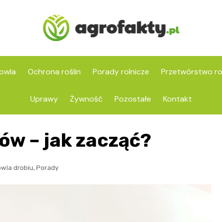
owla
Ochrona roślin
Porady rolnicze
Przetwórstwo ro
Uprawy
Żywność
Pozostałe
Kontakt
w – jak zacząć?
,
wla drobiu
Porady