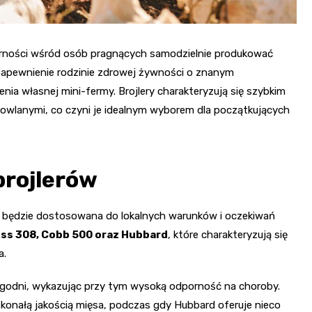
rności wśród osób pragnących samodzielnie produkować
zapewnienie rodzinie zdrowej żywności o znanym
ia własnej mini-fermy. Brojlery charakteryzują się szybkim
lanymi, co czyni je idealnym wyborem dla początkujących
brojlerów
 będzie dostosowana do lokalnych warunków i oczekiwań
oss 308, Cobb 500 oraz Hubbard
, które charakteryzują się
a.
ygodni, wykazując przy tym wysoką odporność na choroby.
konałą jakością mięsa, podczas gdy Hubbard oferuje nieco