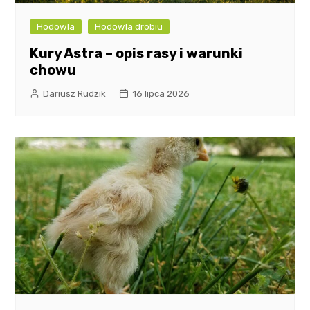
Hodowla
Hodowla drobiu
Kury Astra – opis rasy i warunki
chowu
Dariusz Rudzik
16 lipca 2026