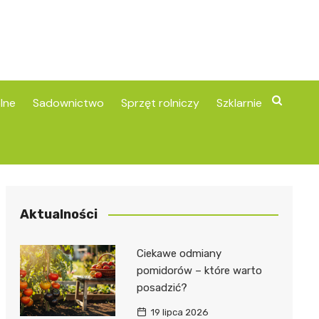
lne
Sadownictwo
Sprzęt rolniczy
Szklarnie
Aktualności
Ciekawe odmiany
pomidorów – które warto
posadzić?
19 lipca 2026