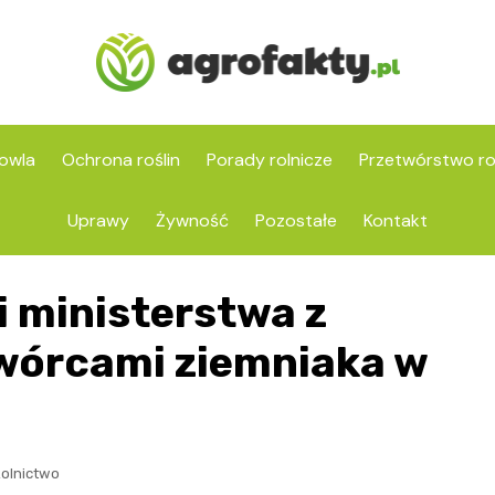
owla
Ochrona roślin
Porady rolnicze
Przetwórstwo ro
Uprawy
Żywność
Pozostałe
Kontakt
i ministerstwa z
wórcami ziemniaka w
olnictwo