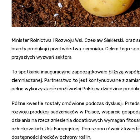
Minister Rolnictwa i Rozwoju Wsi, Czesław Siekierski, oraz s
branży produkcji i przetwórstwa ziemniaka. Celem tego spo
przyszłych wyzwań sektora.
To spotkanie inauguracyjne zapoczątkowało bliższą współp
ziemniaczanej. Partnerstwo to jest kontynuowane z zamia
pełne wykorzystanie możliwości Polski w dziedzinie produkcj
Różne kwestie zostały omówione podczas dyskusji. Przedsta
rozwoju produkcji sadzeniaków w Polsce, wsparcie gospoda
działania na rzecz zniesienia dodatkowych wymagań fitosan
członkowskich Unii Europejskiej. Poruszono również kwestie
dostępności środków ochrony roślin.