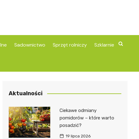
lne
Sadownictwo
Sprzęt rolniczy
Szklarnie
Aktualności
Ciekawe odmiany
pomidorów – które warto
posadzić?
19 lipca 2026