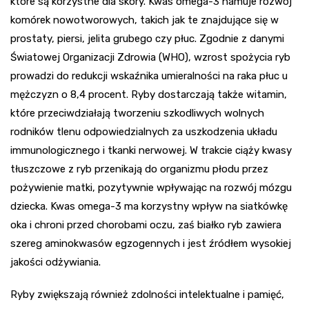
które są korzystne dla skóry. Kwas omega-3 hamuje rozwój
komórek nowotworowych, takich jak te znajdujące się w
prostaty, piersi, jelita grubego czy płuc. Zgodnie z danymi
Światowej Organizacji Zdrowia (WHO), wzrost spożycia ryb
prowadzi do redukcji wskaźnika umieralności na raka płuc u
mężczyzn o 8,4 procent. Ryby dostarczają także witamin,
które przeciwdziałają tworzeniu szkodliwych wolnych
rodników tlenu odpowiedzialnych za uszkodzenia układu
immunologicznego i tkanki nerwowej. W trakcie ciąży kwasy
tłuszczowe z ryb przenikają do organizmu płodu przez
pożywienie matki, pozytywnie wpływając na rozwój mózgu
dziecka. Kwas omega-3 ma korzystny wpływ na siatkówkę
oka i chroni przed chorobami oczu, zaś białko ryb zawiera
szereg aminokwasów egzogennych i jest źródłem wysokiej
jakości odżywiania.
Ryby zwiększają również zdolności intelektualne i pamięć,