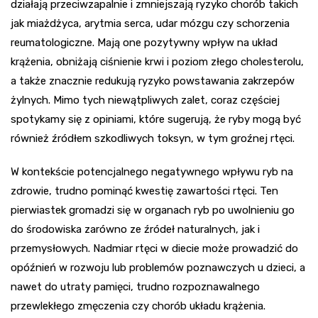
działają przeciwzapalnie i zmniejszają ryzyko chorób takich
jak miażdżyca, arytmia serca, udar mózgu czy schorzenia
reumatologiczne. Mają one pozytywny wpływ na układ
krążenia, obniżają ciśnienie krwi i poziom złego cholesterolu,
a także znacznie redukują ryzyko powstawania zakrzepów
żylnych. Mimo tych niewątpliwych zalet, coraz częściej
spotykamy się z opiniami, które sugerują, że ryby mogą być
również źródłem szkodliwych toksyn, w tym groźnej rtęci.
W kontekście potencjalnego negatywnego wpływu ryb na
zdrowie, trudno pominąć kwestię zawartości rtęci. Ten
pierwiastek gromadzi się w organach ryb po uwolnieniu go
do środowiska zarówno ze źródeł naturalnych, jak i
przemysłowych. Nadmiar rtęci w diecie może prowadzić do
opóźnień w rozwoju lub problemów poznawczych u dzieci, a
nawet do utraty pamięci, trudno rozpoznawalnego
przewlekłego zmęczenia czy chorób układu krążenia.