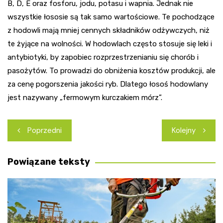
B, D, E oraz fosforu, jodu, potasu i wapnia. Jednak nie
wszystkie łososie są tak samo wartościowe. Te pochodzące
z hodowli mają mniej cennych składników odżywczych, niż
te żyjące na wolności. W hodowlach często stosuje się leki i
antybiotyki, by zapobiec rozprzestrzenianiu się chorób i
pasożytów. To prowadzi do obniżenia kosztów produkcji, ale
za cenę pogorszenia jakości ryb. Dlatego łosoś hodowlany
jest nazywany „fermowym kurczakiem mórz”.
Nawigacja
Poprzedni
Kolejny
wpisu
Powiązane teksty