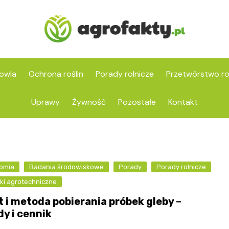
owla
Ochrona roślin
Porady rolnicze
Przetwórstwo ro
Uprawy
Żywność
Pozostałe
Kontakt
omia
Badania środowiskowe
Porady
Porady rolnicze
ki agrotechniczne
t i metoda pobierania próbek gleby –
dy i cennik