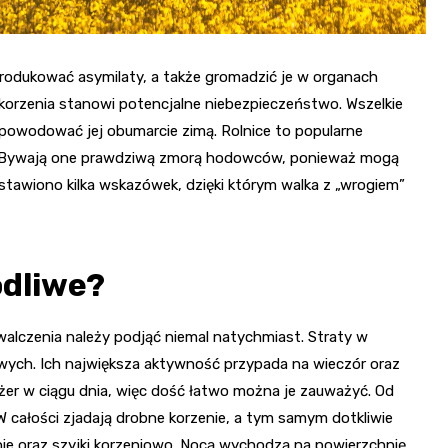
 produkować asymilaty, a także gromadzić je w organach
 korzenia stanowi potencjalne niebezpieczeństwo. Wszelkie
spowodować jej obumarcie zimą. Rolnice to popularne
m. Bywają one prawdziwą zmorą hodowców, ponieważ mogą
tawiono kilka wskazówek, dzięki którym walka z „wrogiem”
odliwe?
walczenia należy podjąć niemal natychmiast. Straty w
wych. Ich największa aktywność przypada na wieczór oraz
żer w ciągu dnia, więc dość łatwo można je zauważyć. Od
W całości zjadają drobne korzenie, a tym samym dotkliwie
ie oraz szyjki korzeniowo. Nocą wychodzą na powierzchnię,