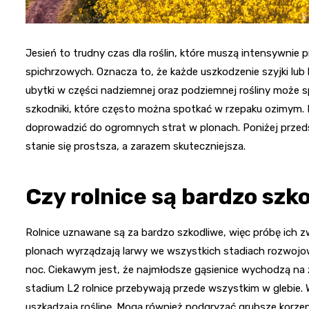
Jesień to trudny czas dla roślin, które muszą intensywnie
spichrzowych. Oznacza to, że każde uszkodzenie szyjki lub
ubytki w części nadziemnej oraz podziemnej rośliny może 
szkodniki, które często można spotkać w rzepaku ozimy
doprowadzić do ogromnych strat w plonach. Poniżej przeds
stanie się prostsza, a zarazem skuteczniejsza.
Czy rolnice są bardzo szk
Rolnice uznawane są za bardzo szkodliwe, więc próbę ich z
plonach wyrządzają larwy we wszystkich stadiach rozwojo
noc. Ciekawym jest, że najmłodsze gąsienice wychodzą na 
stadium L2 rolnice przebywają przede wszystkim w glebie. 
uszkadzają roślinę. Mogą również podgryzać grubsze korzen