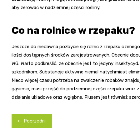
aby żerować w nadziemnej części rośliny.
Co na rolnice w rzepaku?
Jeszcze do niedawna pozbycie się rolnic z rzepaku ozime
ilości dostępnych środków zarejestrowanych. Obecnie dop
WG. Warto podkreślić, że obecnie jest to jedyny insektycy
szkodnikom. Substancje aktywne niemal natychmiast elimino
Nieco więcej czasu potrzeba na zwalczenie robaków znajduj
gąsienic, musi przejść do podziemnej części rzepaku wraz 
działanie układowe oraz wgłębne. Plusem jest również szero
Nawigacja
Poprzedni
wpisu