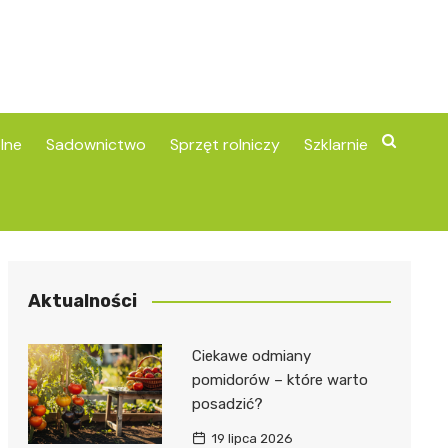
lne
Sadownictwo
Sprzęt rolniczy
Szklarnie
Aktualności
Ciekawe odmiany
pomidorów – które warto
posadzić?
19 lipca 2026