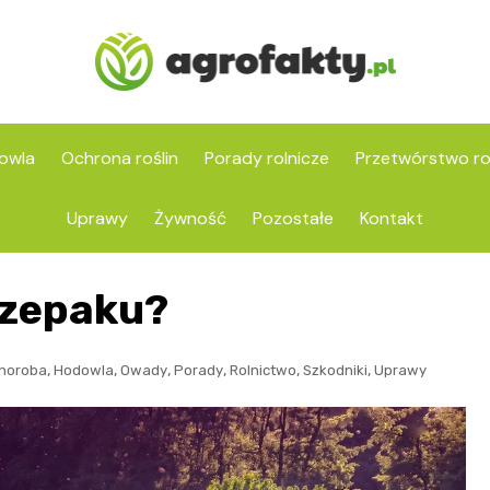
owla
Ochrona roślin
Porady rolnicze
Przetwórstwo ro
Uprawy
Żywność
Pozostałe
Kontakt
rzepaku?
,
,
,
,
,
,
horoba
Hodowla
Owady
Porady
Rolnictwo
Szkodniki
Uprawy