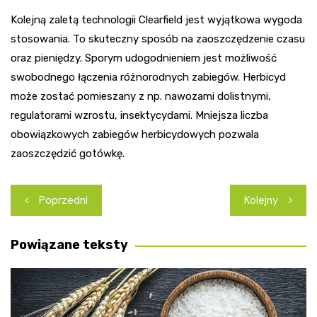
Kolejną zaletą technologii Clearfield jest wyjątkowa wygoda
stosowania. To skuteczny sposób na zaoszczędzenie czasu
oraz pieniędzy. Sporym udogodnieniem jest możliwość
swobodnego łączenia różnorodnych zabiegów. Herbicyd
może zostać pomieszany z np. nawozami dolistnymi,
regulatorami wzrostu, insektycydami. Mniejsza liczba
obowiązkowych zabiegów herbicydowych pozwala
zaoszczędzić gotówkę.
Nawigacja
Poprzedni
Kolejny
wpisu
Powiązane teksty