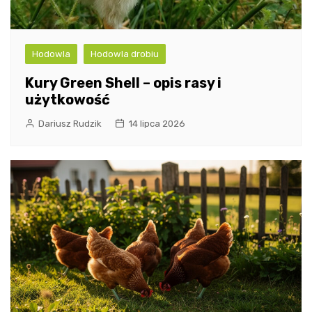
Hodowla
Hodowla drobiu
Kury Green Shell – opis rasy i
użytkowość
Dariusz Rudzik
14 lipca 2026