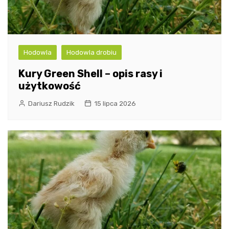
Hodowla
Hodowla drobiu
Kury Green Shell – opis rasy i
użytkowość
Dariusz Rudzik
15 lipca 2026