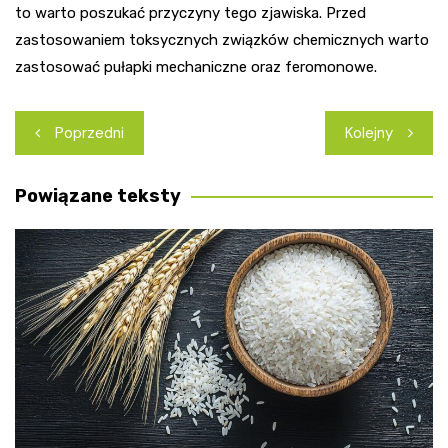
to warto poszukać przyczyny tego zjawiska. Przed
zastosowaniem toksycznych związków chemicznych warto
zastosować pułapki mechaniczne oraz feromonowe.
Nawigacja
Poprzedni
Kolejny
wpisu
Powiązane teksty