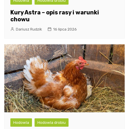
Hodowla
Hodowla drobiu
Kury Astra – opis rasy i warunki
chowu
Dariusz Rudzik
16 lipca 2026
Hodowla
Hodowla drobiu