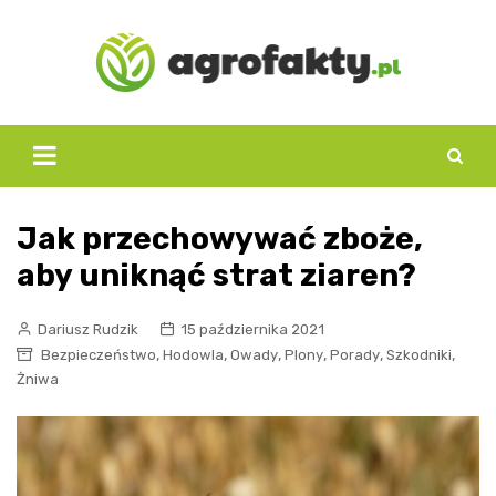
Skip
to
content
Jak przechowywać zboże,
aby uniknąć strat ziaren?
Dariusz Rudzik
15 października 2021
,
,
,
,
,
,
Bezpieczeństwo
Hodowla
Owady
Plony
Porady
Szkodniki
Żniwa