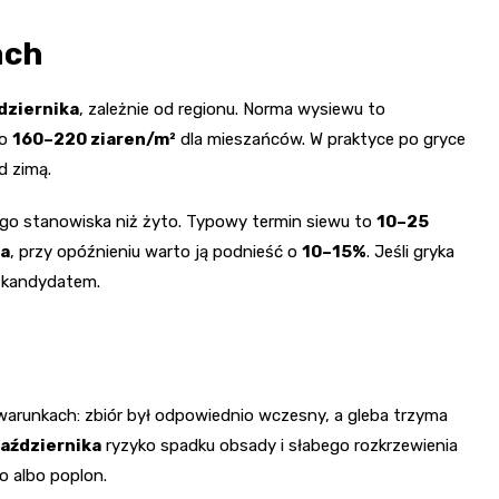
ach
dziernika
, zależnie od regionu. Norma wysiewu to
ło
160–220 ziaren/m²
dla mieszańców. W praktyce po gryce
d zimą.
go stanowiska niż żyto. Typowy termin siewu to
10–25
ha
, przy opóźnieniu warto ją podnieść o
10–15%
. Jeśli gryka
m kandydatem.
warunkach: zbiór był odpowiednio wczesny, a gleba trzyma
aździernika
ryzyko spadku obsady i słabego rozkrzewienia
o albo poplon.