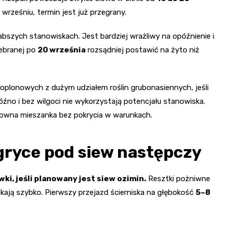
e wrześniu, termin jest już przegrany.
abszych stanowiskach. Jest bardziej wrażliwy na opóźnienie i
zebranej po
20 września
rozsądniej postawić na żyto niż
plonowych z dużym udziałem roślin grubonasiennych, jeśli
źno i bez wilgoci nie wykorzystają potencjału stanowiska.
ektowna mieszanka bez pokrycia w warunkach.
gryce pod siew następczy
ki, jeśli planowany jest siew ozimin.
Resztki pożniwne
ekają szybko. Pierwszy przejazd ścierniska na głębokość
5–8