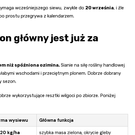
Wymaga wcześniejszego siewu, zwykle do
20 września
, i źle
 po prostu przegrywa z kalendarzem.
on główny jest już za
em niż spóźniona ozimina.
Sianie na siłę rośliny handlowej
słabymi wschodami i przeciętnym plonem. Dobrze dobrany
ny sezon.
obrze wykorzystujące resztki wilgoci po zbiorze. Poniżej
rma wysiewu
Główna funkcja
20 kg/ha
szybka masa zielona, okrycie gleby