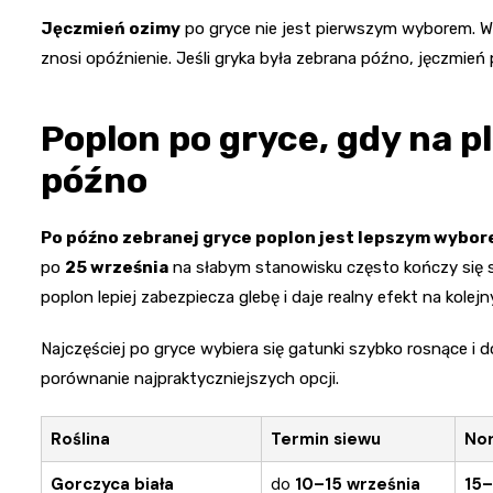
Jęczmień ozimy
po gryce nie jest pierwszym wyborem. 
znosi opóźnienie. Jeśli gryka była zebrana późno, jęczmień
Poplon po gryce, gdy na pl
późno
Po późno zebranej gryce poplon jest lepszym wybor
po
25 września
na słabym stanowisku często kończy się 
poplon lepiej zabezpiecza glebę i daje realny efekt na kolej
Najczęściej po gryce wybiera się gatunki szybko rosnące i d
porównanie najpraktyczniejszych opcji.
Roślina
Termin siewu
No
Gorczyca biała
do
10–15 września
15–