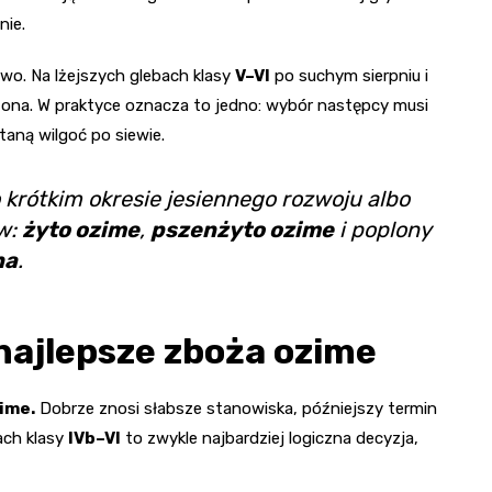
nie.
wo. Na lżejszych glebach klasy
V–VI
po suchym sierpniu i
zona. W praktyce oznacza to jedno: wybór następcy musi
taną wilgoć po siewie.
 krótkim okresie jesiennego rozwoju albo
ew:
żyto ozime
,
pszenżyto ozime
i poplony
na
.
 najlepsze zboża ozime
ime.
Dobrze znosi słabsze stanowiska, późniejszy termin
ach klasy
IVb–VI
to zwykle najbardziej logiczna decyzja,