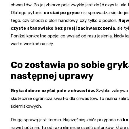
chwastów. Po jej zbiorze pole zwykle jest dość czyste, al
Dlatego pytanie
co siać po gryce
nie sprowadza się do jed
tego, czy chodzi o plon handlowy, czy tylko o poplon.
Najw
czyste stanowisko bez presji zachwaszczenia
, ale t
Poniżej konkretne opcje: co wysiać od razu jesienią, kiedy 
warto wciskać na siłę.
Co zostawia po sobie gryk
następnej uprawy
Gryka dobrze czyści pole z chwastów.
Szybko zakrywa 
skutecznie ogranicza światło dla chwastów. To realna zale
ścierniskowych.
Drugą sprawą jest termin. Najczęściej zbiór przypada na
ko
nawet później. To od razu eliminuje część gatunków, które