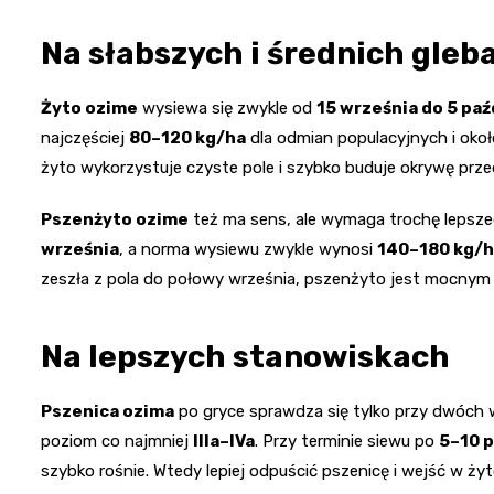
Na słabszych i średnich gleb
Żyto ozime
wysiewa się zwykle od
15 września do 5 paź
najczęściej
80–120 kg/ha
dla odmian populacyjnych i oko
żyto wykorzystuje czyste pole i szybko buduje okrywę prze
Pszenżyto ozime
też ma sens, ale wymaga trochę lepsze
września
, a norma wysiewu zwykle wynosi
140–180 kg/
zeszła z pola do połowy września, pszenżyto jest mocny
Na lepszych stanowiskach
Pszenica ozima
po gryce sprawdza się tylko przy dwóch 
poziom co najmniej
IIIa–IVa
. Przy terminie siewu po
5–10 p
szybko rośnie. Wtedy lepiej odpuścić pszenicę i wejść w żyt