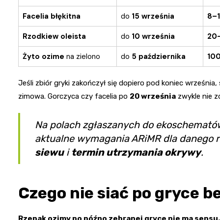
Facelia błękitna
do
15 września
8–1
Rzodkiew oleista
do
10 września
20–
Żyto ozime
na zielono
do
5 października
100
Jeśli zbiór gryki zakończył się dopiero pod koniec wrześni
zimowa. Gorczyca czy facelia po
20 września
zwykle nie z
Na polach zgłaszanych do ekoschemató
aktualne wymagania ARiMR dla danego roku
siewu
i
termin utrzymania okrywy
.
Czego nie siać po gryce b
Rzepak ozimy po późno zebranej gryce nie ma sensu.