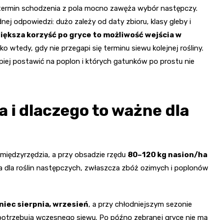
e termin schodzenia z pola mocno zawęża wybór następczy.
nej odpowiedzi: dużo zależy od daty zbioru, klasy gleby i
iększa korzyść po gryce to możliwość wejścia w
ylko wtedy, gdy nie przegapi się terminu siewu kolejnej rośliny.
lepiej postawić na poplon i których gatunków po prostu nie
a i dlaczego to ważne dla
międzyrzędzia, a przy obsadzie rzędu
80–120 kg nasion/ha
ta dla roślin następczych, zwłaszcza zbóż ozimych i poplonów
niec sierpnia, wrzesień
, a przy chłodniejszym sezonie
 potrzebują wczesnego siewu. Po późno zebranej gryce nie ma