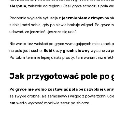
sierpnia
, zależnie od regionu. Jeśli gryka schodzi z pola w
Podobnie wygląda sytuacja z
jęczmieniem ozimym
na sł
słabiej radzi sobie, gdy po siewie brakuje wilgoci. Po gryce 
udawać, że jęczmień „jeszcze się uda”.
Nie warto też wciskać po gryce wymagających mieszanek po
na polu jest sucho.
Bobik
czy
groch siewny
wysiane za pó
Po takim terminie lepiej działa prosty, tani wariant niż ef
Jak przygotować pole po 
Po gryce nie wolno zostawiać pola bez szybkiej upraw
są zwykle drobne, ale samosiewy i wilgoć z powierzchni uci
cm
warto wykonać możliwie zaraz po zbiorze.