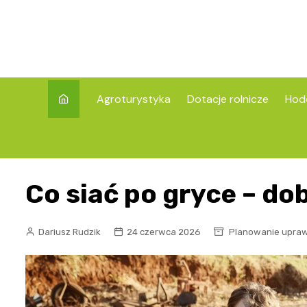
Skip
to
content
Agroturystyka
Dotacje rolnicze
Hod
Co siać po gryce – do
Dariusz Rudzik
24 czerwca 2026
Planowanie upra