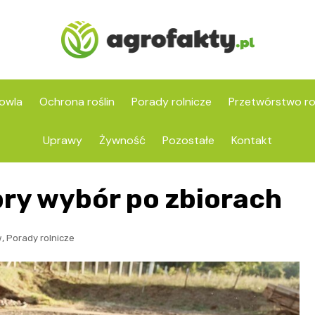
owla
Ochrona roślin
Porady rolnicze
Przetwórstwo ro
Uprawy
Żywność
Pozostałe
Kontakt
bry wybór po zbiorach
,
w
Porady rolnicze