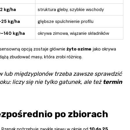
2 kg/ha
struktura gleby, szybkie wschody
25 kg/ha
głębsze spulchnienie profilu
–140 kg/ha
okrywa zimowa, wiązanie składników
a, sensowną opcją zostaje głównie
żyto ozime
jako okrywa
dążą zbudować masy, która zrobi różnicę.
w lub międzyplonów trzeba zawsze sprawdzić
: liczy się nie tylko gatunek, ale też
termin
ezpośrednio po zbiorach
Rzepak potrzebuje zwykle siewu w oknie od
10 do 25