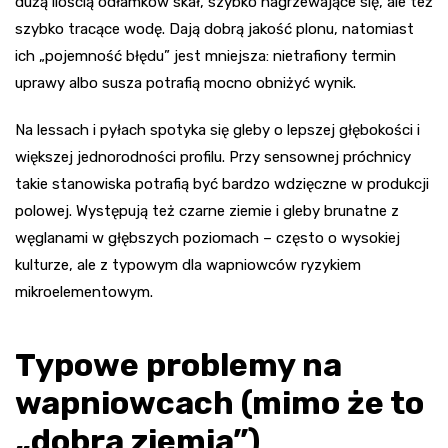
dużą ilością odłamków skał, szybko nagrzewające się, ale też
szybko tracące wodę. Dają dobrą jakość plonu, natomiast
ich „pojemność błędu” jest mniejsza: nietrafiony termin
uprawy albo susza potrafią mocno obniżyć wynik.
Na lessach i pyłach spotyka się gleby o lepszej głębokości i
większej jednorodności profilu. Przy sensownej próchnicy
takie stanowiska potrafią być bardzo wdzięczne w produkcji
polowej. Występują też czarne ziemie i gleby brunatne z
węglanami w głębszych poziomach – często o wysokiej
kulturze, ale z typowym dla wapniowców ryzykiem
mikroelementowym.
Typowe problemy na
wapniowcach (mimo że to
„dobra ziemia”)