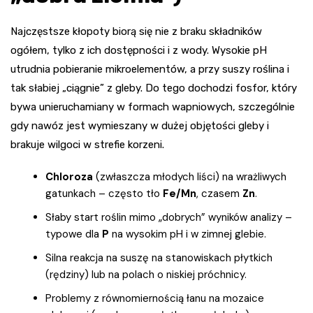
Najczęstsze kłopoty biorą się nie z braku składników
ogółem, tylko z ich dostępności i z wody. Wysokie pH
utrudnia pobieranie mikroelementów, a przy suszy roślina i
tak słabiej „ciągnie” z gleby. Do tego dochodzi fosfor, który
bywa unieruchamiany w formach wapniowych, szczególnie
gdy nawóz jest wymieszany w dużej objętości gleby i
brakuje wilgoci w strefie korzeni.
Chloroza
(zwłaszcza młodych liści) na wrażliwych
gatunkach – często tło
Fe/Mn
, czasem
Zn
.
Słaby start roślin mimo „dobrych” wyników analizy –
typowe dla
P
na wysokim pH i w zimnej glebie.
Silna reakcja na suszę na stanowiskach płytkich
(rędziny) lub na polach o niskiej próchnicy.
Problemy z równomiernością łanu na mozaice