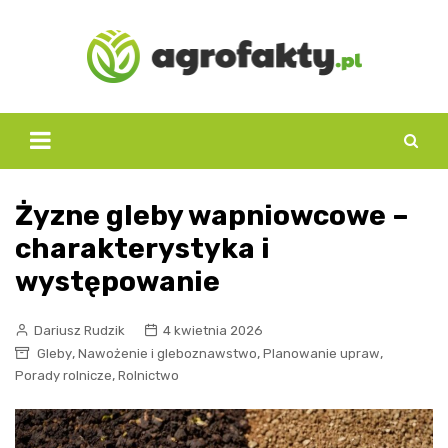
Skip
to
content
Żyzne gleby wapniowcowe –
charakterystyka i
występowanie
Dariusz Rudzik
4 kwietnia 2026
,
,
,
Gleby
Nawożenie i gleboznawstwo
Planowanie upraw
,
Porady rolnicze
Rolnictwo