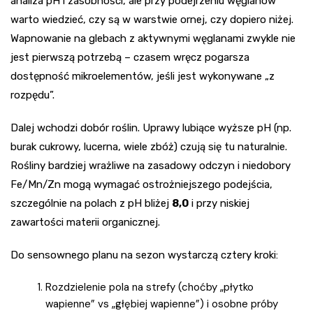
analiza pH i zasobności, ale przy podejrzeniu węglanów
warto wiedzieć, czy są w warstwie ornej, czy dopiero niżej.
Wapnowanie na glebach z aktywnymi węglanami zwykle nie
jest pierwszą potrzebą – czasem wręcz pogarsza
dostępność mikroelementów, jeśli jest wykonywane „z
rozpędu”.
Dalej wchodzi dobór roślin. Uprawy lubiące wyższe pH (np.
burak cukrowy, lucerna, wiele zbóż) czują się tu naturalnie.
Rośliny bardziej wrażliwe na zasadowy odczyn i niedobory
Fe/Mn/Zn mogą wymagać ostrożniejszego podejścia,
szczególnie na polach z pH bliżej
8,0
i przy niskiej
zawartości materii organicznej.
Do sensownego planu na sezon wystarczą cztery kroki:
Rozdzielenie pola na strefy (choćby „płytko
wapienne” vs „głębiej wapienne”) i osobne próby