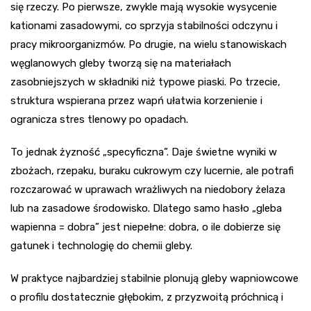
się rzeczy. Po pierwsze, zwykle mają wysokie wysycenie
kationami zasadowymi, co sprzyja stabilności odczynu i
pracy mikroorganizmów. Po drugie, na wielu stanowiskach
węglanowych gleby tworzą się na materiałach
zasobniejszych w składniki niż typowe piaski. Po trzecie,
struktura wspierana przez wapń ułatwia korzenienie i
ogranicza stres tlenowy po opadach.
To jednak żyzność „specyficzna”. Daje świetne wyniki w
zbożach, rzepaku, buraku cukrowym czy lucernie, ale potrafi
rozczarować w uprawach wrażliwych na niedobory żelaza
lub na zasadowe środowisko. Dlatego samo hasło „gleba
wapienna = dobra” jest niepełne: dobra, o ile dobierze się
gatunek i technologię do chemii gleby.
W praktyce najbardziej stabilnie plonują gleby wapniowcowe
o profilu dostatecznie głębokim, z przyzwoitą próchnicą i