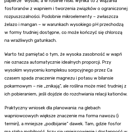
papierze” wysoki, a w roślinie niski. Wynika to z wiązania
fosforanów z wapniem i tworzenia związków o ograniczonej
rozpuszczalności. Podobnie mikroelementy – zwłaszcza
żelazo i mangan – w warunkach wysokiego pH przechodzą
w formy trudniej dostępne, co może kończyć się chlorozą
na wrażliwych gatunkach.
Warto też pamiętać o tym, że wysoka zasobność w wapń
nie oznacza automatycznie idealnych proporcji. Przy
wysokim wysyceniu kompleksu sorpcyjnego przez Ca
czasem spada znaczenie magnezu i potasu w bilansie
pokarmowym – nie „znikają”, ale roślina może mieć trudniej z
ich pobieraniem, jeśli dojdzie do rozchwiania relacji kationów.
Praktyczny wniosek dla planowania: na glebach
wapniowcowych większe znaczenie ma forma nawozu (i
termin), a mniejsze „podbijanie” dawek. Tam, gdzie fosfor
ma słabą mobilność, liczy się umiejscowienie i dostępność w