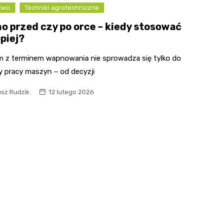
ctwo
Techniki agrotechniczne
o przed czy po orce – kiedy stosować
epiej?
m z terminem wapnowania nie sprowadza się tylko do
 pracy maszyn – od decyzji
usz Rudzik
12 lutego 2026