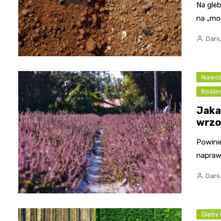
Na gle
na „moc
Dari
Nawoż
Rośli
Jaka
wrzo
Powini
naprawd
Dari
Gleby 