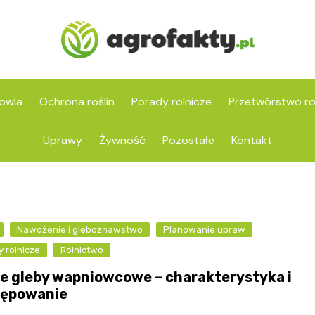
owla
Ochrona roślin
Porady rolnicze
Przetwórstwo ro
Uprawy
Żywność
Pozostałe
Kontakt
Nawożenie i gleboznawstwo
Planowanie upraw
 rolnicze
Rolnictwo
e gleby wapniowcowe – charakterystyka i
ępowanie