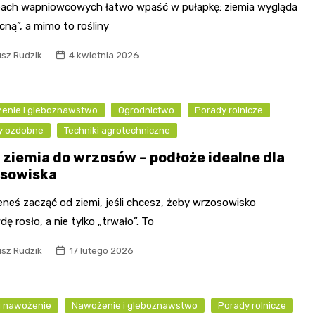
bach wapniowcowych łatwo wpaść w pułapkę: ziemia wygląda
ną”, a mimo to rośliny
usz Rudzik
4 kwietnia 2026
enie i gleboznawstwo
Ogrodnictwo
Porady rolnicze
ny ozdobne
Techniki agrotechniczne
 ziemia do wrzosów – podłoże idealne dla
sowiska
eneś zacząć od ziemi, jeśli chcesz, żeby wrzosowisko
ę rosło, a nie tylko „trwało”. To
usz Rudzik
17 lutego 2026
i nawożenie
Nawożenie i gleboznawstwo
Porady rolnicze