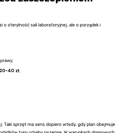
o sterylność sali laboratoryjnej, ale o porządek i
uprawy,
20-40 zł
,
. Taki sprzęt ma sens dopiero wtedy, gdy plan obejmuje
i dodatków typu otręby pszenne. W warunkach domowych