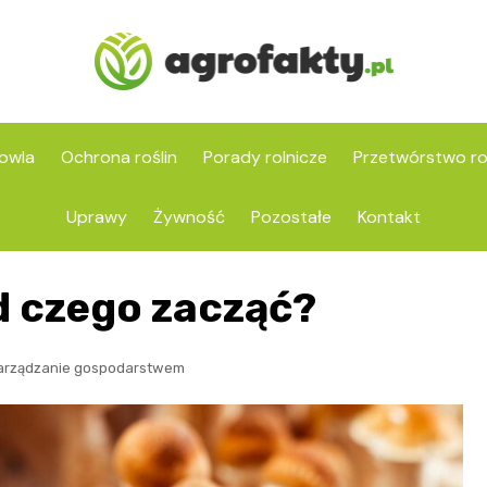
owla
Ochrona roślin
Porady rolnicze
Przetwórstwo ro
Uprawy
Żywność
Pozostałe
Kontakt
d czego zacząć?
arządzanie gospodarstwem