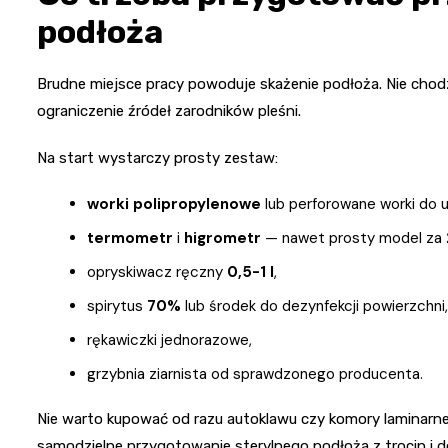
podłoża
Brudne miejsce pracy powoduje skażenie podłoża. Nie chodzi 
ograniczenie źródeł zarodników pleśni.
Na start wystarczy prosty zestaw:
worki polipropylenowe
lub perforowane worki do 
termometr
i
higrometr
— nawet prosty model za
opryskiwacz ręczny
0,5-1 l
,
spirytus
70%
lub środek do dezynfekcji powierzchni,
rękawiczki jednorazowe,
grzybnia ziarnista od sprawdzonego producenta.
Nie warto kupować od razu autoklawu czy komory laminarnej
samodzielne przygotowanie sterylnego podłoża z trocin 