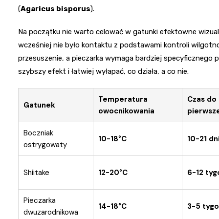
(
Agaricus bisporus
).
Na początku nie warto celować w gatunki efektowne wizual
wcześniej nie było kontaktu z podstawami kontroli wilgotn
przesuszenie, a pieczarka wymaga bardziej specyficznego p
szybszy efekt i łatwiej wyłapać, co działa, a co nie.
Temperatura
Czas do
Gatunek
owocnikowania
pierwsz
Boczniak
10-18°C
10-21 dn
ostrygowaty
Shiitake
12-20°C
6-12 tyg
Pieczarka
14-18°C
3-5 tygo
dwuzarodnikowa