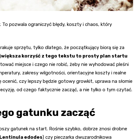
 To pozwala ograniczyć błędy, koszty i chaos, który
akuje sprzętu, tylko dlatego, że początkujący biorą się za
jwiększa korzyść z tego tekstu to prosty plan startu
gotować miejsce i czego nie robić, żeby nie wyhodować pleśni
ratury, zakresy wilgotności, orientacyjne koszty i realne
ię ocenić, czy lepszy będzie gotowy growkit, uprawa na słomie
ecyzję, od czego faktycznie zacząć, a nie tylko o tym czytać.
ego gatunku zacząć
epszy gatunek na start. Rośnie szybko, dobrze znosi drobne
Lentinula edodes
) czy pieczarka dwuzarodnikowa