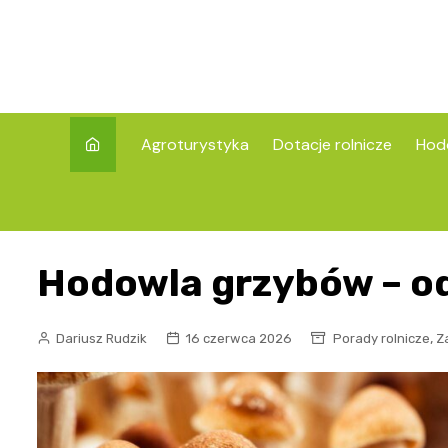
Skip
to
content
Agroturystyka
Dotacje rolnicze
Hod
Hodowla grzybów – o
,
Dariusz Rudzik
16 czerwca 2026
Porady rolnicze
Z