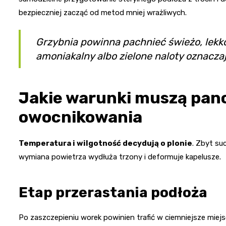
bezpieczniej zacząć od metod mniej wrażliwych.
Grzybnia powinna pachnieć świeżo, lek
amoniakalny albo zielone naloty oznaczają
Jakie warunki muszą pan
owocnikowania
Temperatura i wilgotność decydują o plonie
. Zbyt su
wymiana powietrza wydłuża trzony i deformuje kapelusze.
Etap przerastania podłoża
Po zaszczepieniu worek powinien trafić w ciemniejsze miej