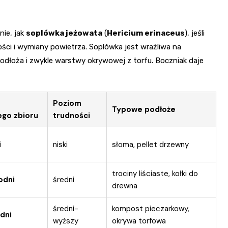
nie, jak
soplówka jeżowata
(
Hericium erinaceus
), jeśli
ości i wymiany powietrza. Soplówka jest wrażliwa na
odłoża i zwykle warstwy okrywowej z torfu. Boczniak daje
Poziom
Typowe podłoże
ego zbioru
trudności
i
niski
słoma, pellet drzewny
trociny liściaste, kołki do
odni
średni
drewna
średni-
kompost pieczarkowy,
dni
wyższy
okrywa torfowa