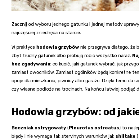
Zacznij od wyboru jednego gatunku i jednej metody uprawy.
najczęściej zniechęca na starcie.
W praktyce
hodowla grzybów
nie przegrywa dlatego, że br
zbyt trudny gatunek albo próbują robić wszystko naraz.
Na
bez zgadywania
: co kupić, jaki gatunek wybrać, jak przy
zamiast owocników. Zamiast ogólników będą konkretne tempe
opcje dla mieszkania, piwnicy albo garażu. Dzięki temu da s
czy własne podłoże na trocinach. Na końcu łatwiej podjąć d
Hodowla grzybów: od jaki
Boczniak ostrygowaty
(
Pleurotus ostreatus
) to najl
błędy i nie wymaga tak sterylnych warunków jak
shiitake
(