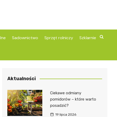
lne
Sadownictwo
Sprzęt rolniczy
Szklarnie
Aktualności
Ciekawe odmiany
pomidorów – które warto
posadzić?
19 lipca 2026