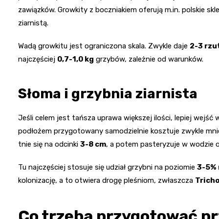
zawiązków. Growkity z boczniakiem oferują m.in. polskie sk
ziarnistą.
Wadą growkitu jest ograniczona skala. Zwykle daje
2-3 rzu
najczęściej
0,7-1,0 kg
grzybów, zależnie od warunków.
Słoma i grzybnia ziarnista
Jeśli celem jest tańsza uprawa większej ilości, lepiej wejść
podłożem przygotowany samodzielnie kosztuje zwykle mniej
tnie się na odcinki
3-8 cm
, a potem pasteryzuje w wodzie 
Tu najczęściej stosuje się udział grzybni na poziomie
3-5% 
kolonizację, a to otwiera drogę pleśniom, zwłaszcza
Trich
Co trzeba przygotować p