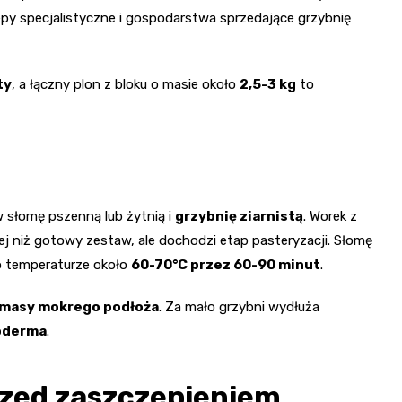
lepy specjalistyczne i gospodarstwa sprzedające grzybnię
ty
, a łączny plon z bloku o masie około
2,5-3 kg
to
 w słomę pszenną lub żytnią i
grzybnię ziarnistą
. Worek z
 niż gotowy zestaw, ale dochodzi etap pasteryzacji. Słomę
o temperaturze około
60-70°C przez 60-90 minut
.
masy mokrego podłoża
. Za mało grzybni wydłuża
oderma
.
rzed zaszczepieniem