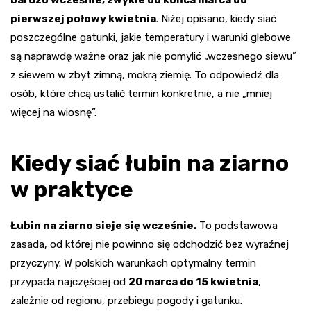
bardzo wcześnie, zwykle od końca marca do
pierwszej połowy kwietnia
. Niżej opisano, kiedy siać
poszczególne gatunki, jakie temperatury i warunki glebowe
są naprawdę ważne oraz jak nie pomylić „wczesnego siewu”
z siewem w zbyt zimną, mokrą ziemię. To odpowiedź dla
osób, które chcą ustalić termin konkretnie, a nie „mniej
więcej na wiosnę”.
Kiedy siać
łubin na ziarno
w praktyce
Łubin na ziarno sieje się wcześnie.
To podstawowa
zasada, od której nie powinno się odchodzić bez wyraźnej
przyczyny. W polskich warunkach optymalny termin
przypada najczęściej od
20 marca do 15 kwietnia
,
zależnie od regionu, przebiegu pogody i gatunku.