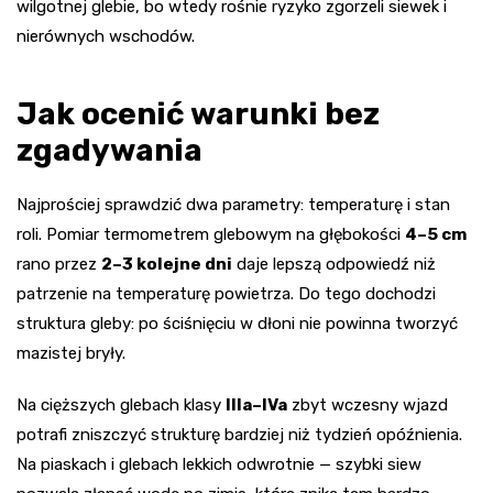
wilgotnej glebie, bo wtedy rośnie ryzyko zgorzeli siewek i
nierównych wschodów.
Jak ocenić warunki bez
zgadywania
Najprościej sprawdzić dwa parametry: temperaturę i stan
roli. Pomiar termometrem glebowym na głębokości
4–5 cm
rano przez
2–3 kolejne dni
daje lepszą odpowiedź niż
patrzenie na temperaturę powietrza. Do tego dochodzi
struktura gleby: po ściśnięciu w dłoni nie powinna tworzyć
mazistej bryły.
Na cięższych glebach klasy
IIIa–IVa
zbyt wczesny wjazd
potrafi zniszczyć strukturę bardziej niż tydzień opóźnienia.
Na piaskach i glebach lekkich odwrotnie — szybki siew