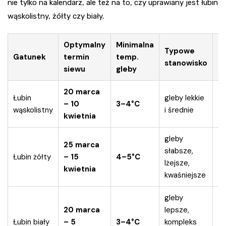
nie tylko na kalendarz, ale też na to, czy uprawiany jest łubin
wąskolistny, żółty czy biały.
Optymalny
Minimalna
Typowe
O
Gatunek
termin
temp.
stanowisko
d
siewu
gleby
20 marca
Łubin
gleby lekkie
9
– 10
3–4°C
wąskolistny
i średnie
ro
kwietnia
gleby
25 marca
słabsze,
1
Łubin żółty
– 15
4–5°C
lżejsze,
ro
kwietnia
kwaśniejsze
gleby
20 marca
lepsze,
5
Łubin biały
– 5
3–4°C
kompleks