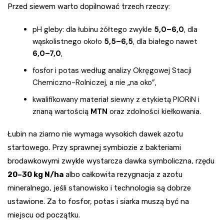
Przed siewem warto dopilnować trzech rzeczy:
pH gleby: dla łubinu żółtego zwykle
5,0–6,0
, dla
wąskolistnego około
5,5–6,5
, dla białego nawet
6,0–7,0
,
fosfor i potas według analizy Okręgowej Stacji
Chemiczno-Rolniczej, a nie „na oko”,
kwalifikowany materiał siewny z etykietą PIORiN i
znaną wartością
MTN
oraz zdolności kiełkowania.
Łubin na ziarno nie wymaga wysokich dawek azotu
startowego. Przy sprawnej symbiozie z bakteriami
brodawkowymi zwykle wystarcza dawka symboliczna, rzędu
20–30 kg N/ha
albo całkowita rezygnacja z azotu
mineralnego, jeśli stanowisko i technologia są dobrze
ustawione. Za to fosfor, potas i siarka muszą być na
miejscu od początku.