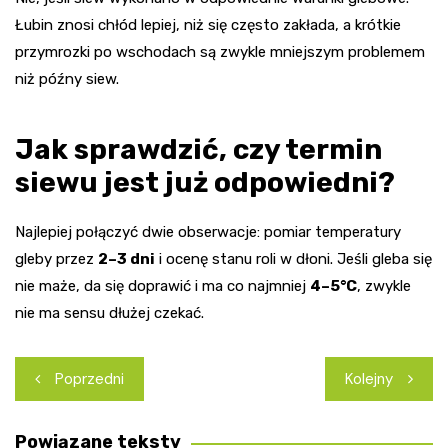
Łubin znosi chłód lepiej, niż się często zakłada, a krótkie
przymrozki po wschodach są zwykle mniejszym problemem
niż późny siew.
Jak sprawdzić, czy termin
siewu jest już odpowiedni?
Najlepiej połączyć dwie obserwacje: pomiar temperatury
gleby przez
2–3 dni
i ocenę stanu roli w dłoni. Jeśli gleba się
nie maże, da się doprawić i ma co najmniej
4–5°C
, zwykle
nie ma sensu dłużej czekać.
Nawigacja
Poprzedni
Kolejny
wpisu
Powiązane teksty