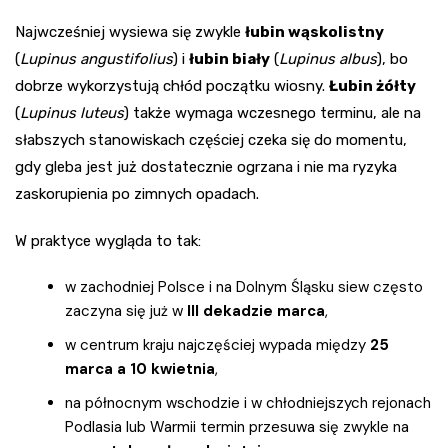
Najwcześniej wysiewa się zwykle
łubin wąskolistny
(
Lupinus angustifolius
) i
łubin biały
(
Lupinus albus
), bo
dobrze wykorzystują chłód początku wiosny.
Łubin żółty
(
Lupinus luteus
) także wymaga wczesnego terminu, ale na
słabszych stanowiskach częściej czeka się do momentu,
gdy gleba jest już dostatecznie ogrzana i nie ma ryzyka
zaskorupienia po zimnych opadach.
W praktyce wygląda to tak:
w zachodniej Polsce i na Dolnym Śląsku siew często
zaczyna się już w
III dekadzie marca
,
w centrum kraju najczęściej wypada między
25
marca a 10 kwietnia
,
na północnym wschodzie i w chłodniejszych rejonach
Podlasia lub Warmii termin przesuwa się zwykle na