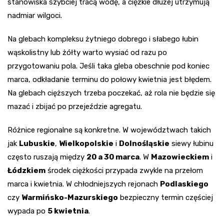
stanowiska szybciej tracą wodę, a ciężkie dłużej utrzymują
nadmiar wilgoci.
Na glebach kompleksu żytniego dobrego i słabego łubin
wąskolistny lub żółty warto wysiać od razu po
przygotowaniu pola. Jeśli taka gleba obeschnie pod koniec
marca, odkładanie terminu do połowy kwietnia jest błędem.
Na glebach cięższych trzeba poczekać, aż rola nie będzie się
mazać i zbijać po przejeździe agregatu.
Różnice regionalne są konkretne. W województwach takich
jak
Lubuskie
,
Wielkopolskie
i
Dolnośląskie
siewy łubinu
często ruszają między
20 a 30 marca
. W
Mazowieckiem
i
Łódzkiem
środek ciężkości przypada zwykle na przełom
marca i kwietnia. W chłodniejszych rejonach
Podlaskiego
czy
Warmińsko-Mazurskiego
bezpieczny termin częściej
wypada po
5 kwietnia
.