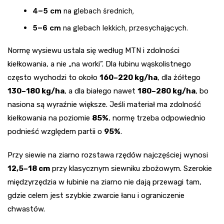
4–5 cm
na glebach średnich,
5–6 cm
na glebach lekkich, przesychających.
Normę wysiewu ustala się według MTN i zdolności
kiełkowania, a nie „na worki”. Dla łubinu wąskolistnego
często wychodzi to około
160–220 kg/ha
, dla żółtego
130–180 kg/ha
, a dla białego nawet
180–280 kg/ha
, bo
nasiona są wyraźnie większe. Jeśli materiał ma zdolność
kiełkowania na poziomie
85%
, normę trzeba odpowiednio
podnieść względem partii o
95%
.
Przy siewie na ziarno rozstawa rzędów najczęściej wynosi
12,5–18 cm
przy klasycznym siewniku zbożowym. Szerokie
międzyrzędzia w łubinie na ziarno nie dają przewagi tam,
gdzie celem jest szybkie zwarcie łanu i ograniczenie
chwastów.