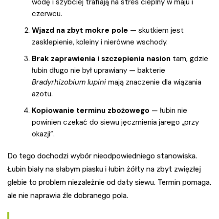
wodę i szybciej trafiają na stres cieplny w maju i
czerwcu.
Wjazd na zbyt mokre pole
— skutkiem jest
zasklepienie, koleiny i nierówne wschody.
Brak zaprawienia i szczepienia nasion
tam, gdzie
łubin długo nie był uprawiany — bakterie
Bradyrhizobium lupini
mają znaczenie dla wiązania
azotu.
Kopiowanie terminu zbożowego
— łubin nie
powinien czekać do siewu jęczmienia jarego „przy
okazji”.
Do tego dochodzi wybór nieodpowiedniego stanowiska.
Łubin biały na słabym piasku i łubin żółty na zbyt zwięzłej
glebie to problem niezależnie od daty siewu. Termin pomaga,
ale nie naprawia źle dobranego pola.