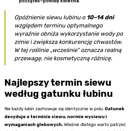
początek–połowę kwietnia
.
Opóźnienie siewu łubinu o
10–14 dni
względem terminu optymalnego
wyraźnie obniża wykorzystanie wody po
zimie i zwiększa konkurencję chwastów.
W tej roślinie „wcześnie” oznacza realną
przewagę, nie kosmetyczną różnicę.
Najlepszy termin siewu
według gatunku łubinu
Nie każdy łubin zachowuje się identycznie w polu.
Gatunek
decyduje o terminie siewu, normie wysiewu i
wymaganiach glebowych.
Właśnie dlatego warto patrzeć