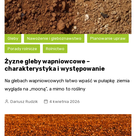
Gleby
Nawożenie i gleboznawstwo
Planowanie upraw
Porady rolnicze
Rolnictwo
Żyzne gleby wapniowcowe –
charakterystyka i występowanie
Na glebach wapniowcowych łatwo wpaść w pułapkę: ziemia
wygląda na „mocną”, a mimo to rośliny
Dariusz Rudzik
4 kwietnia 2026