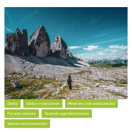
Gleby
Gleby i nawożenie
Minerały i ich właściwości
Porady rolnicze
Techniki agrotechniczne
Wpływ na środowisko