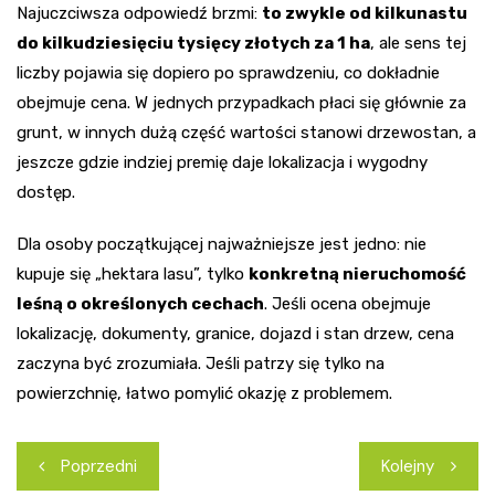
Najuczciwsza odpowiedź brzmi:
to zwykle od kilkunastu
do kilkudziesięciu tysięcy złotych za 1 ha
, ale sens tej
liczby pojawia się dopiero po sprawdzeniu, co dokładnie
obejmuje cena. W jednych przypadkach płaci się głównie za
grunt, w innych dużą część wartości stanowi drzewostan, a
jeszcze gdzie indziej premię daje lokalizacja i wygodny
dostęp.
Dla osoby początkującej najważniejsze jest jedno: nie
kupuje się „hektara lasu”, tylko
konkretną nieruchomość
leśną o określonych cechach
. Jeśli ocena obejmuje
lokalizację, dokumenty, granice, dojazd i stan drzew, cena
zaczyna być zrozumiała. Jeśli patrzy się tylko na
powierzchnię, łatwo pomylić okazję z problemem.
Nawigacja
Poprzedni
Kolejny