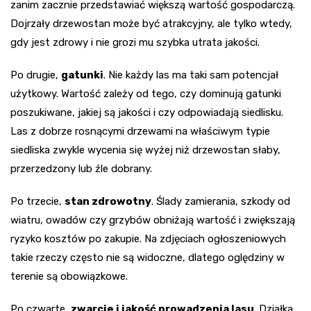
zanim zacznie przedstawiać większą wartość gospodarczą.
Dojrzały drzewostan może być atrakcyjny, ale tylko wtedy,
gdy jest zdrowy i nie grozi mu szybka utrata jakości.
Po drugie,
gatunki
. Nie każdy las ma taki sam potencjał
użytkowy. Wartość zależy od tego, czy dominują gatunki
poszukiwane, jakiej są jakości i czy odpowiadają siedlisku.
Las z dobrze rosnącymi drzewami na właściwym typie
siedliska zwykle wycenia się wyżej niż drzewostan słaby,
przerzedzony lub źle dobrany.
Po trzecie,
stan zdrowotny
. Ślady zamierania, szkody od
wiatru, owadów czy grzybów obniżają wartość i zwiększają
ryzyko kosztów po zakupie. Na zdjęciach ogłoszeniowych
takie rzeczy często nie są widoczne, dlatego oględziny w
terenie są obowiązkowe.
Po czwarte,
zwarcie i jakość prowadzenia lasu
. Działka