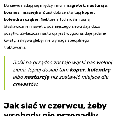
Do siewu nadają się między innymi
nagietek
,
nasturcja
,
kosmos
i
maciejka
. Z ziół dobrze startują
koper
,
kolendra
i
cząber
. Niektóre z tych roślin rosną
błyskawicznie i nawet z późniejszego siewu dają dużo
pożytku. Zwłaszcza nasturcja jest wygodna: daje jadalne
kwiaty, zakrywa glebę i nie wymaga specjalnego
traktowania.
Jeśli na grządce zostaje wąski pas wolnej
ziemi, lepiej dosiać tam
koper
,
kolendrę
albo
nasturcję
niż zostawić miejsce dla
chwastów.
Jak siać w czerwcu, żeby
wschody nie przepadły