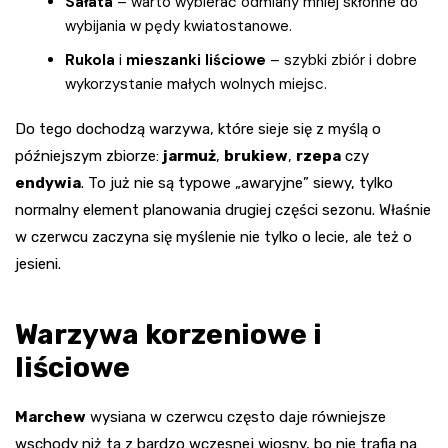
Sałata
– warto wybierać odmiany mniej skłonne do
wybijania w pędy kwiatostanowe.
Rukola
i
mieszanki liściowe
– szybki zbiór i dobre
wykorzystanie małych wolnych miejsc.
Do tego dochodzą warzywa, które sieje się z myślą o
późniejszym zbiorze:
jarmuż
,
brukiew
,
rzepa
czy
endywia
. To już nie są typowe „awaryjne” siewy, tylko
normalny element planowania drugiej części sezonu. Właśnie
w czerwcu zaczyna się myślenie nie tylko o lecie, ale też o
jesieni.
Warzywa korzeniowe i
liściowe
Marchew
wysiana w czerwcu często daje równiejsze
wschody niż ta z bardzo wczesnej wiosny, bo nie trafia na