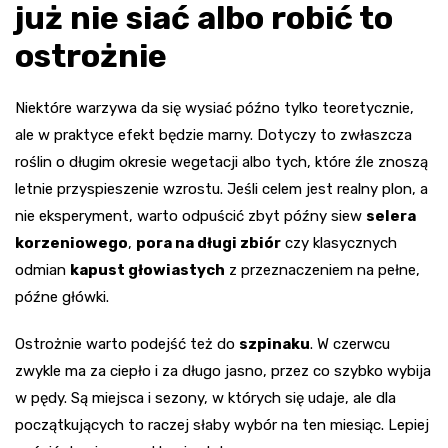
już nie siać albo robić to
ostrożnie
Niektóre warzywa da się wysiać późno tylko teoretycznie,
ale w praktyce efekt będzie marny. Dotyczy to zwłaszcza
roślin o długim okresie wegetacji albo tych, które źle znoszą
letnie przyspieszenie wzrostu. Jeśli celem jest realny plon, a
nie eksperyment, warto odpuścić zbyt późny siew
selera
korzeniowego
,
pora na długi zbiór
czy klasycznych
odmian
kapust głowiastych
z przeznaczeniem na pełne,
późne główki.
Ostrożnie warto podejść też do
szpinaku
. W czerwcu
zwykle ma za ciepło i za długo jasno, przez co szybko wybija
w pędy. Są miejsca i sezony, w których się udaje, ale dla
początkujących to raczej słaby wybór na ten miesiąc. Lepiej