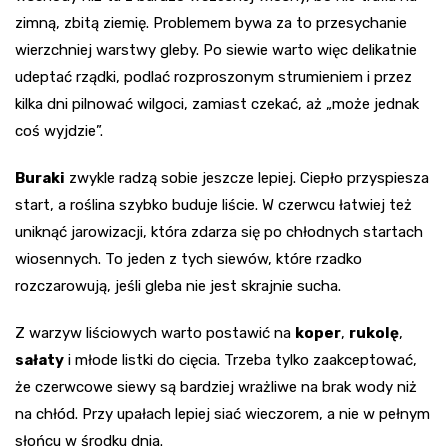
zimną, zbitą ziemię. Problemem bywa za to przesychanie
wierzchniej warstwy gleby. Po siewie warto więc delikatnie
udeptać rządki, podlać rozproszonym strumieniem i przez
kilka dni pilnować wilgoci, zamiast czekać, aż „może jednak
coś wyjdzie”.
Buraki
zwykle radzą sobie jeszcze lepiej. Ciepło przyspiesza
start, a roślina szybko buduje liście. W czerwcu łatwiej też
uniknąć jarowizacji, która zdarza się po chłodnych startach
wiosennych. To jeden z tych siewów, które rzadko
rozczarowują, jeśli gleba nie jest skrajnie sucha.
Z warzyw liściowych warto postawić na
koper
,
rukolę
,
sałaty
i młode listki do cięcia. Trzeba tylko zaakceptować,
że czerwcowe siewy są bardziej wrażliwe na brak wody niż
na chłód. Przy upałach lepiej siać wieczorem, a nie w pełnym
słońcu w środku dnia.