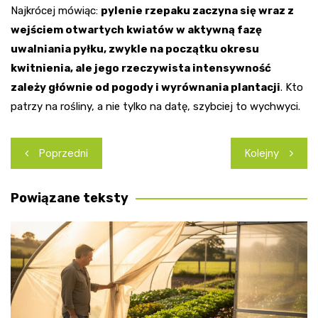
Najkrócej mówiąc:
pylenie rzepaku zaczyna się wraz z
wejściem otwartych kwiatów w aktywną fazę
uwalniania pyłku, zwykle na początku okresu
kwitnienia, ale jego rzeczywista intensywność
zależy głównie od pogody i wyrównania plantacji
. Kto
patrzy na rośliny, a nie tylko na datę, szybciej to wychwyci.
Nawigacja
Poprzedni
Kolejny
wpisu
Powiązane teksty