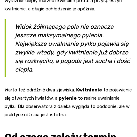
wyraźnie: ciepły marzec i kwiecień potrafią przyspieszyć
kwitnienie, a długie ochłodzenie je opóźnia.
Widok żółknącego pola nie oznacza
jeszcze maksymalnego pylenia.
Największe uwalnianie pyłku pojawia się
zwykle wtedy, gdy kwitnienie już dobrze
się rozkręciło, a pogoda jest sucha i dość
ciepła.
Warto też odróżnić dwa zjawiska.
Kwitnienie
to pojawienie
się otwartych kwiatów, a
pylenie
to realne uwalnianie
pyłku. Dla obserwatora z daleka wygląda to podobnie, ale w
praktyce różnica jest istotna.
Od czego zależy termin